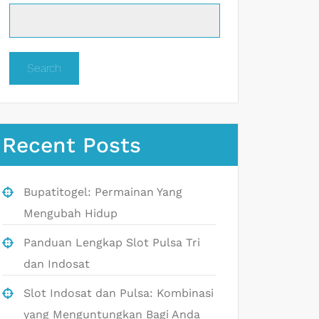
Search
Recent Posts
Bupatitogel: Permainan Yang
Mengubah Hidup
Panduan Lengkap Slot Pulsa Tri
dan Indosat
Slot Indosat dan Pulsa: Kombinasi
yang Menguntungkan Bagi Anda