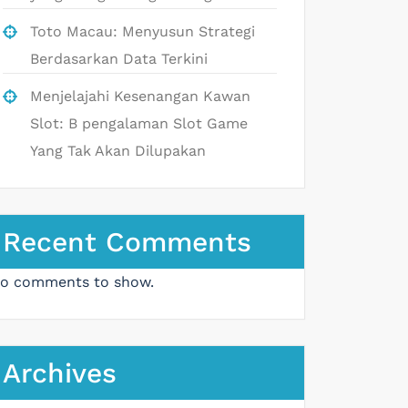
Toto Macau: Menyusun Strategi
Berdasarkan Data Terkini
Menjelajahi Kesenangan Kawan
Slot: B pengalaman Slot Game
Yang Tak Akan Dilupakan
Recent Comments
o comments to show.
Archives