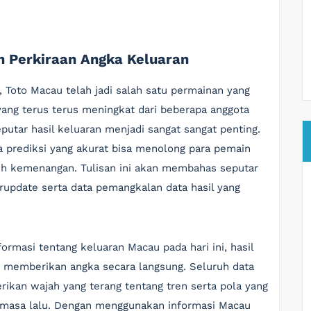
n Perkiraan Angka Keluaran
, Toto Macau telah jadi salah satu permainan yang
 yang terus terus meningkat dari beberapa anggota
eputar hasil keluaran menjadi sangat sangat penting.
a prediksi yang akurat bisa menolong para pemain
ih kemenangan. Tulisan ini akan membahas seputar
update serta data pemangkalan data hasil yang
ormasi tentang keluaran Macau pada hari ini, hasil
ng memberikan angka secara langsung. Seluruh data
ikan wajah yang terang tentang tren serta pola yang
di masa lalu. Dengan menggunakan informasi Macau