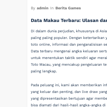
By
admin
In
Berita Games
Data Makau Terbaru: Ulasan da
Di dalam dunia perjudian, khususnya di Asia
paling paling populer. Dengan ketertarikan
toto online, informasi dan penganalisisan s
Data terbaru mengenai angka keluaran sert
untuk menentukan taktik sendiri agar mera
Toto Macau, yang mencakup pengeluaran ter
paling lengkap.
Pada peluang ini, kami akan memberikan inf
yang keluar dan penting, dan live draw ya
yang dipresentasikan bertujuan agar member
bisa diamati dari hasil-hasil angka-angka 