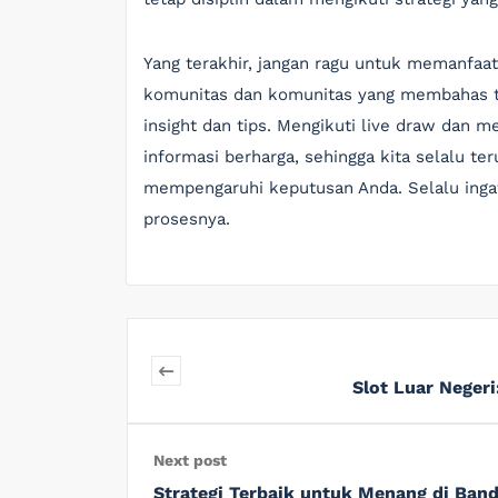
Yang terakhir, jangan ragu untuk memanfaat
komunitas dan komunitas yang membahas to
insight dan tips. Mengikuti live draw dan
informasi berharga, sehingga kita selalu t
mempengaruhi keputusan Anda. Selalu ingat
prosesnya.
Slot Luar Neger
Next post
Strategi Terbaik untuk Menang di Ban