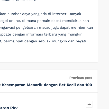
kan sumber daya yang ada di internet. Banyak
gel online, di mana pemain dapat mendiskusikan
 mengawasi pengeluaran macau juga dapat memberikan
erupdate dengan informasi terbaru yang mungkin
, bermainlah dengan sebijak mungkin dan hayati
Previous post
i: Kesempatan Menarik dengan Bet Kecil dan 100
darqq Pkv