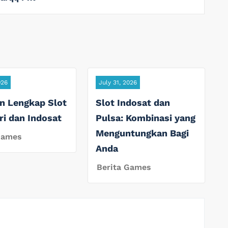
026
July 31, 2026
n Lengkap Slot
Slot Indosat dan
ri dan Indosat
Pulsa: Kombinasi yang
Menguntungkan Bagi
Games
Anda
Berita Games