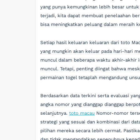
yang punya kemungkinan lebih besar untuk 
terjadi, kita dapat membuat penelaahan berd
bisa meningkatkan peluang dalam meraih 
Setiap hasil keluaran keluaran dari toto 
yang mungkin akan keluar pada hari-hari me
muncul dalam beberapa waktu akhir-akhir i
muncul. Tetapi, penting diingat bahwa mes
permainan togel tetaplah mengandung unsu
Berdasarkan data terkini serta evaluasi ya
angka nomor yang dianggap dianggap berpo
selanjutnya.
toto macau
Nomor-nomor tersebu
strategi yang sesuai dan kombinasi dari d
pilihan mereka secara lebih cermat. Pastika
dan tidak mengandalkan sepenuhnya kepada