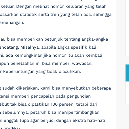
keluar. Dengan melihat nomor keluaran yang telah
asarkan statistik serta tren yang telah ada, sehingga
kemenangan.
Macau bisa memberikan petunjuk tentang angka-angka
ndatang. Misalnya, apabila angka spesifik kali
ni, ada kemungkinan jika nomor itu akan kembali
kipun penelaahan ini bisa memberi wawasan,
r keberuntungan yang tidak diacuhkan.
ng sudah dikerjakan, kami bisa menyebutkan beberapa
tensi memberi pencapaian pada pengundian
t tak bisa dipastikan 100 persen, tetapi dari
ata sebelumnya, petaruh bisa mempertimbangkan
n enggak lupa agar berjudi dengan ekstra hati-hati
 prediksi.