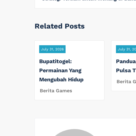
Related Posts
July 31, 2026
July 31, 2
Bupatitogel:
Pandua
Permainan Yang
Pulsa T
Mengubah Hidup
Berita 
Berita Games