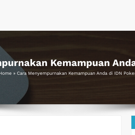
purnakan Kemampuan Anda 
Home
»
Cara Menyempurnakan Kemampuan Anda di IDN Poke