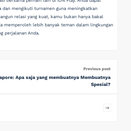
i bersama pemain lain di IDN Play. Anda dapat
 dan mengikuti turnamen guna meningkatkan
ngun relasi yang kuat, kamu bukan hanya bakal
uga memperoleh lebih banyak teman dalam lingkungan
g perjalanan Anda.
Previous post
gapore: Apa saja yang membuatnya Membuatnya
Spesial?
?