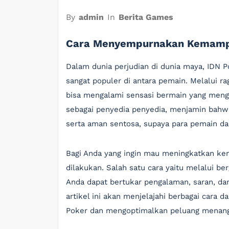
By
admin
In
Berita Games
Cara Menyempurnakan Kemampu
Dalam dunia perjudian di dunia maya, IDN Po
sangat populer di antara pemain. Melalui r
bisa mengalami sensasi bermain yang meng
sebagai penyedia penyedia, menjamin bahwa
serta aman sentosa, supaya para pemain d
Bagi Anda yang ingin mau meningkatkan ke
dilakukan. Salah satu cara yaitu melalui b
Anda dapat bertukar pengalaman, saran, da
artikel ini akan menjelajahi berbagai cara
Poker dan mengoptimalkan peluang menang