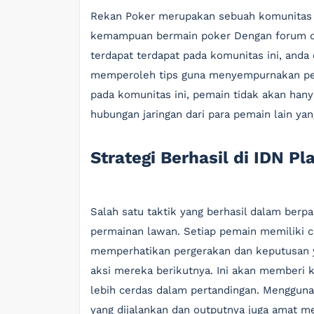
Rekan Poker merupakan sebuah komunitas
kemampuan bermain poker Dengan forum disk
terdapat terdapat pada komunitas ini, anda 
memperoleh tips guna menyempurnakan per
pada komunitas ini, pemain tidak akan han
hubungan jaringan dari para pemain lain ya
Strategi Berhasil di IDN Pl
Salah satu taktik yang berhasil dalam berpa
permainan lawan. Setiap pemain memiliki 
memperhatikan pergerakan dan keputusan y
aksi mereka berikutnya. Ini akan member
lebih cerdas dalam pertandingan. Menggun
yang dijalankan dan outputnya juga amat m