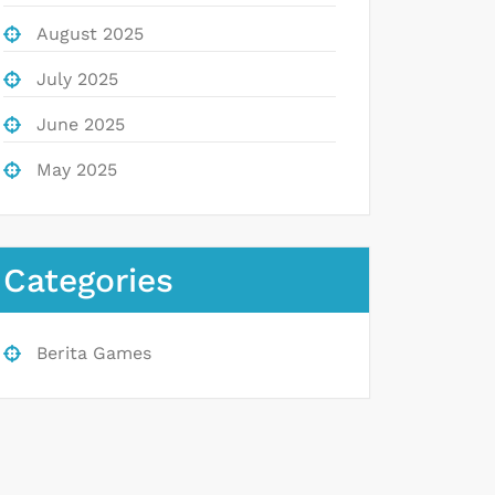
August 2025
July 2025
June 2025
May 2025
Categories
Berita Games