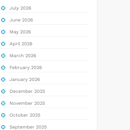
July 2026
June 2026
May 2026
April 2026
March 2026
February 2026
January 2026
December 2025
November 2025
October 2025
September 2025