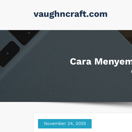
Skip
vaughncraft.com
to
content
Cara Menyem
November 24, 2025