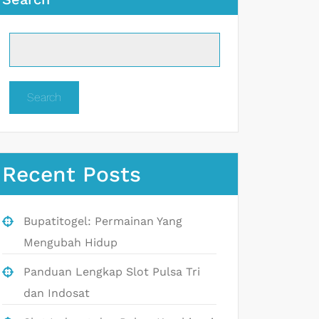
Search
Recent Posts
Bupatitogel: Permainan Yang
Mengubah Hidup
Panduan Lengkap Slot Pulsa Tri
dan Indosat