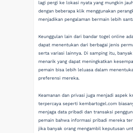
lagi pergi ke lokasi nyata yang mungkin ja
dengan beberapa klik menggunakan perangkat
menjadikan pengalaman bermain lebih sant
Keunggulan lain dari bandar togel online ad
dapat menentukan dari berbagai jenis perma
serta variasi lainnya. Di samping itu, bany
menarik yang dapat meningkatkan kesempat
pemain bisa lebih leluasa dalam menentuka
preferensi mereka.
Keamanan dan privasi juga menjadi aspek kru
terpercaya seperti kembartogel.com biasan
menjaga data pribadi dan transaksi penggun
pemain bahwa informasi pribadi mereka terl
jika banyak orang mengambil keputusan untu