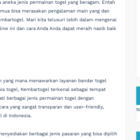
a aneka jenis permainan togel yang beragam. Entah
emua bisa merasakan pengalaman main yang dan
artogel. Mari kita telusuri lebih dalam mengenai
nline ini dan cara Anda Anda dapat meraih nasib baik
m yang mana menawarkan layanan bandar togel
nia togel, Kembartogel terkenal sebagai tempat
i berbagai jenis permainan togel dengan
ra yang sangat transparan dan user-friendly,
N
 di Indonesia.
enyediakan berbagai jenis pasaran yang bisa dipilih