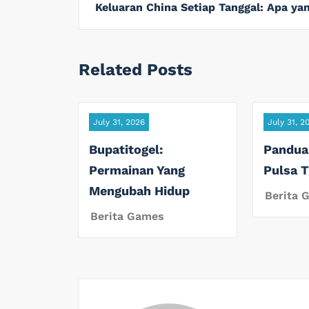
Keluaran China Setiap Tanggal: Apa ya
Related Posts
July 31, 2026
July 31, 2
Bupatitogel:
Pandua
Permainan Yang
Pulsa T
Mengubah Hidup
Berita 
Berita Games