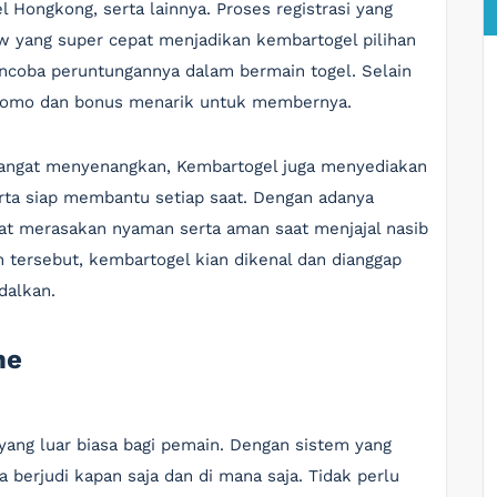
l Hongkong, serta lainnya. Proses registrasi yang
w yang super cepat menjadikan kembartogel pilihan
mencoba peruntungannya dalam bermain togel. Selain
promo dan bonus menarik untuk membernya.
angat menyenangkan, Kembartogel juga menyediakan
erta siap membantu setiap saat. Dengan adanya
at merasakan nyaman serta aman saat menjajal nasib
tersebut, kembartogel kian dikenal dan dianggap
dalkan.
ne
ang luar biasa bagi pemain. Dengan sistem yang
a berjudi kapan saja dan di mana saja. Tidak perlu