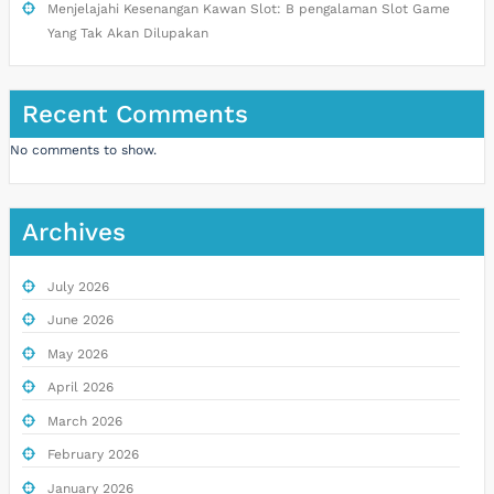
Menjelajahi Kesenangan Kawan Slot: B pengalaman Slot Game
Yang Tak Akan Dilupakan
Recent Comments
No comments to show.
Archives
July 2026
June 2026
May 2026
April 2026
March 2026
February 2026
January 2026