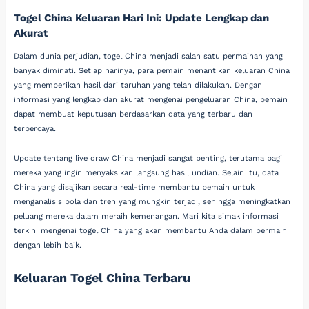
Togel China Keluaran Hari Ini: Update Lengkap dan
Akurat
Dalam dunia perjudian, togel China menjadi salah satu permainan yang
banyak diminati. Setiap harinya, para pemain menantikan keluaran China
yang memberikan hasil dari taruhan yang telah dilakukan. Dengan
informasi yang lengkap dan akurat mengenai pengeluaran China, pemain
dapat membuat keputusan berdasarkan data yang terbaru dan
terpercaya.
Update tentang live draw China menjadi sangat penting, terutama bagi
mereka yang ingin menyaksikan langsung hasil undian. Selain itu, data
China yang disajikan secara real-time membantu pemain untuk
menganalisis pola dan tren yang mungkin terjadi, sehingga meningkatkan
peluang mereka dalam meraih kemenangan. Mari kita simak informasi
terkini mengenai togel China yang akan membantu Anda dalam bermain
dengan lebih baik.
Keluaran Togel China Terbaru