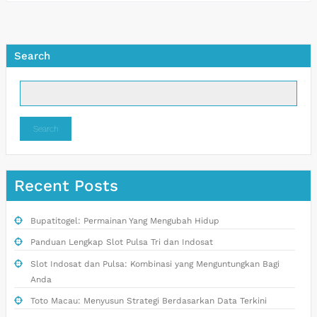
Search
Search
Recent Posts
Bupatitogel: Permainan Yang Mengubah Hidup
Panduan Lengkap Slot Pulsa Tri dan Indosat
Slot Indosat dan Pulsa: Kombinasi yang Menguntungkan Bagi
Anda
Toto Macau: Menyusun Strategi Berdasarkan Data Terkini