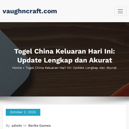
Skip
vaughncraft.com
to
content
Togel China Keluaran Hari Ini:
Update Lengkap dan Akurat
Home
»
Togel China Keluaran Hari Ini: Update Lengkap dan Akurat
October 2, 2025
By
admin
In
Berita Games