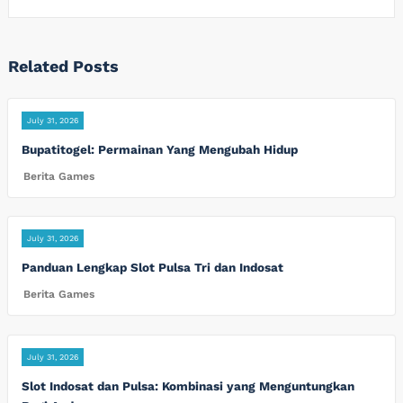
Related Posts
July 31, 2026
Bupatitogel: Permainan Yang Mengubah Hidup
Berita Games
July 31, 2026
Panduan Lengkap Slot Pulsa Tri dan Indosat
Berita Games
July 31, 2026
Slot Indosat dan Pulsa: Kombinasi yang Menguntungkan