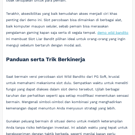
tidak terlupakan untuk para pemain.
Terakhir, aksesibilitas yang baik kemudahan akses menjadi ciri khas
penting dari demo ini. Slot percobaan bisa dimainkan di berbagai alat,
baik komputer maupun seluler, sebab pemain bisa merasakan
pengalaman gaming kapan saja serta di segala tempat.
demo wild bandito
Ini membuat Slot Liar Bandit pilihan ideal untuk orang-orang yang ingin
menguji sebelum bertaruh dengan modal asli.
Panduan serta Trik Berkinerja
Saat bermain versi percobaan slot Wild Bandito dari PG Soft, krusial
untuk memahami mekanisme slot dulu. Sempatkan waktu untuk meneliti
fungsi yang dapat diakses dalam slot demo tersebut. Ujilah berbagai
taruhan dan perhatikan seperti apa setiap modifikasi menentukan sensasi
bermain. Mengenali simbol-simbol dan kombinasi yang menghadirkan
kemenangan dapat menuntun Anda menyusun strategi yang lebih.
Gunakan peluang bermain di situasi demo untuk melatih keterampilan
Anda tanpa risiko kehilangan investasi. Ini adalah waktu yang tepat untuk
bereksperimen dengan taktik berbeda, seperti menilai kapan perlu