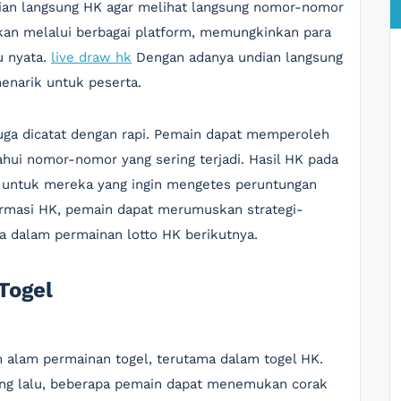
dian langsung HK agar melihat langsung nomor-nomor
gkan melalui berbagai platform, memungkinkan para
u nyata.
live draw hk
Dengan adanya undian langsung
enarik untuk peserta.
juga dicatat dengan rapi. Pemain dapat memperoleh
ahui nomor-nomor yang sering terjadi. Hasil HK pada
a untuk mereka yang ingin mengetes peruntungan
nformasi HK, pemain dapat merumuskan strategi-
a dalam permainan lotto HK berikutnya.
Togel
m alam permainan togel, terutama dalam togel HK.
ng lalu, beberapa pemain dapat menemukan corak