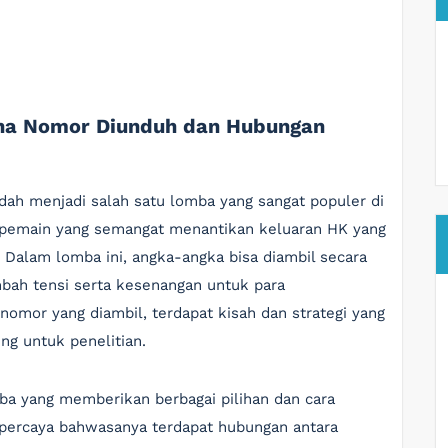
ana Nomor Diunduh dan Hubungan
dah menjadi salah satu lomba yang sangat populer di
, pemain yang semangat menantikan keluaran HK yang
Dalam lomba ini, angka-angka bisa diambil secara
bah tensi serta kesenangan untuk para
nomor yang diambil, terdapat kisah dan strategi yang
ng untuk penelitian.
mba yang memberikan berbagai pilihan dan cara
percaya bahwasanya terdapat hubungan antara