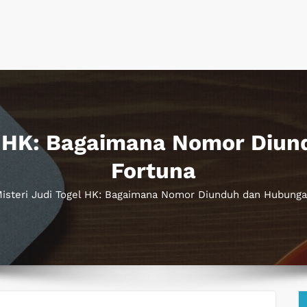
el HK: Bagaimana Nomor Diu
Fortuna
isteri Judi Togel HK: Bagaimana Nomor Diunduh dan Hubunga