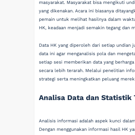
masyarakat. Masyarakat bisa mengikuti un
yang dikenakan. Acara ini biasanya ditayan
pemain untuk melihat hasilnya dalam wakt
HK, keadaan menjadi semakin tegang dan m
Data HK yang diperoleh dari setiap undian 
data ini agar menganalisis pola dan menget
setiap sesi memberikan data yang berharg
secara lebih terarah. Melalui penelitian i
strategi serta meningkatkan peluang merek
Analisa Data dan Statistik 
Analisis informasi adalah aspek kunci dala
Dengan menggunakan informasi hasil HK ya