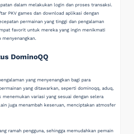
cepatan dalam melakukan login dan proses transaksi.
tar PKV games dan download aplikasi dengan
ecepatan permainan yang tinggi dan pengalaman
mpat favorit untuk mereka yang ingin menikmati
n menyenangkan.
itus DominoQQ
pengalaman yang menyenangkan bagi para
ermainan yang ditawarkan, seperti dominoqq, aduq,
 menemukan variasi yang sesuai dengan selera
 lain juga menambah keseruan, menciptakan atmosfer
ang ramah pengguna, sehingga memudahkan pemain