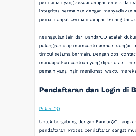
permainan yang sesuai dengan selera dan s
integritas permainan dengan menyediakan s
pemain dapat bermain dengan tenang tanpa
Keunggulan lain dari BandarQQ adalah duku
pelanggan siap membantu pemain dengan b
timbul selama bermain. Dengan opsi contac
mendapatkan bantuan yang diperlukan. Ini
pemain yang ingin menikmati waktu mereka d
Pendaftaran dan Login di
Poker QQ
Untuk bergabung dengan BandarQQ, langkah
pendaftaran. Proses pendaftaran sangat mu