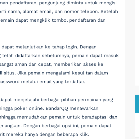
man pendaftaran, pengunjung diminta untuk mengisi
perti nama, alamat email, dan nomor telepon. Setelah
pemain dapat mengklik tombol pendaftaran dan
 dapat melanjutkan ke tahap login. Dengan
telah didaftarkan sebelumnya, pemain dapat masuk
sangat aman dan cepat, memberikan akses ke
i situs. Jika pemain mengalami kesulitan dalam
password melalui email yang terdaftar.
 dapat menjelajahi berbagai pilihan permainan yang
 hingga poker online. BandarQQ menawarkan
, sehingga memudahkan pemain untuk beradaptasi dan
angkan. Dengan berbagai opsi ini, pemain dapat
t mereka hanya dengan beberapa klik.