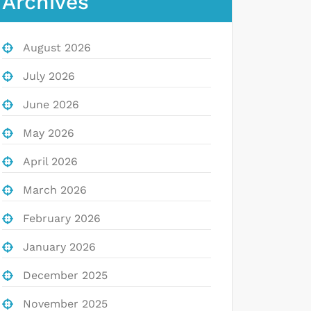
Archives
August 2026
July 2026
June 2026
May 2026
April 2026
March 2026
February 2026
January 2026
December 2025
November 2025