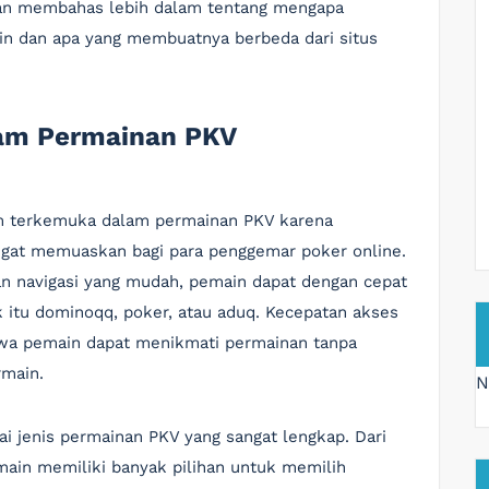
akan membahas lebih dalam tentang mengapa
in dan apa yang membuatnya berbeda dari situs
am Permainan PKV
rm terkemuka dalam permainan PKV karena
gat memuaskan bagi para penggemar poker online.
 navigasi yang mudah, pemain dapat dengan cepat
itu dominoqq, poker, atau aduq. Kecepatan akses
ahwa pemain dapat menikmati permainan tanpa
rmain.
N
 jenis permainan PKV yang sangat lengkap. Dari
main memiliki banyak pilihan untuk memilih