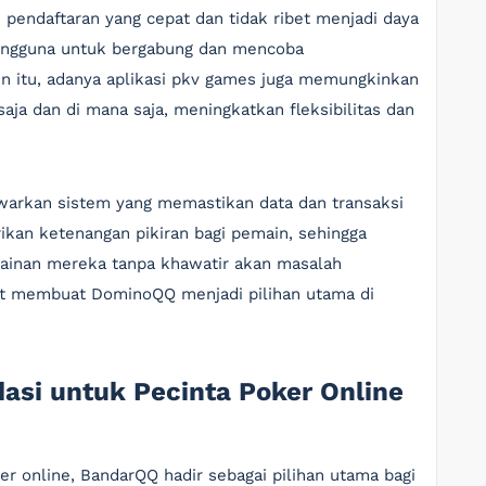
 pendaftaran yang cepat dan tidak ribet menjadi daya
pengguna untuk bergabung dan mencoba
in itu, adanya aplikasi pkv games juga memungkinkan
ja dan di mana saja, meningkatkan fleksibilitas dan
arkan sistem yang memastikan data dan transaksi
ikan ketenangan pikiran bagi pemain, sehingga
mainan mereka tanpa khawatir akan masalah
ut membuat DominoQQ menjadi pilihan utama di
si untuk Pecinta Poker Online
 online, BandarQQ hadir sebagai pilihan utama bagi