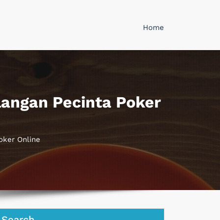
Home
langan Pecinta Poker
oker Online
Search