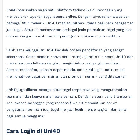
Uni4D merupakan salah satu platform terkemuka di Indonesia yang
menyediakan layanan togel secara online. Dengan kemudahan akses dan
berbagai fitur menarik, Uni4D menjadi pilihan utama bagi para penggemar
judi togel. Situs ini menawarkan berbagai jenis permainan togel yang bisa
diakses dengan mudah melalui perangkat mobile maupun desktop.
Salah satu keunggulan Uni4D adalah proses pendaftaran yang sangat
sederhana. Calon pemain hanya perlu mengunjungi situs resmi Uni4D dan
melakukan pendaftaran dengan mengisi informasi yang diperlukan.
Setelah mendaftar, pemain dapat melakukan uni4d login untuk mulai
menikmati berbagai permainan dan promosi menarik yang ditawarkan.
Uni4D juga dikenal sebagai situs togel terpercaya yang mengutamakan
keamanan dan kenyamanan para pemain. Dengan sistem yang transparan
dan layanan pelanggan yang responsif, Uni4D memastikan bahwa
pengalaman bermain judi togel menjadi lebih menyenangkan dan aman
bagi semua pengguna.
Cara Login di Uni4D