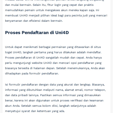
dan mulai bermain. Selain itu, fitur login yang cepat dan praktis
memudahkan pemain untuk mengakses akun mereka kapan saja. Ini
membuat Uni4D menjadi pilihan ideal bagi para pecinta judi yang mencari
kenyamanan dan efisiensi dalam bermain.
Proses Pendaftaran di Uni4D
Untuk dapat menikmati berbagai permainan yang ditawarkan di situs
togel Uni4D, langkah pertama yang harus dilakukan adalah mendaftar.
Proses pendaftaran di Uni4D sangatlah mudah dan cepat. Anda hanya
perlu mengunjungi website Uni4D dan mencari opsi pendaftaran yang
biasanya tersedia di halaman depan. Setelah menemukannya, Anda akan
dihadapkan pada formulir pendaftaran.
Isi formulir pendaftaran dengan data yang akurat dan lengkap. Biasanya,
informasi yang dibutuhkan meliputi nama, alamat email, nomor telepon,
dan data pribadi lainnya. Pastikan semua informasi yang dimasukkan
benar, karena ini akan digunakan untuk proses verifikasi dan keamanan
akun Anda. Setelah semua kolom diisi, langkah selanjutnya adalah
menyetujui syarat dan ketentuan yang ada.