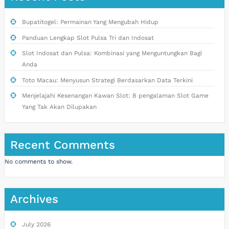
Bupatitogel: Permainan Yang Mengubah Hidup
Panduan Lengkap Slot Pulsa Tri dan Indosat
Slot Indosat dan Pulsa: Kombinasi yang Menguntungkan Bagi
Anda
Toto Macau: Menyusun Strategi Berdasarkan Data Terkini
Menjelajahi Kesenangan Kawan Slot: B pengalaman Slot Game
Yang Tak Akan Dilupakan
Recent Comments
No comments to show.
Archives
July 2026