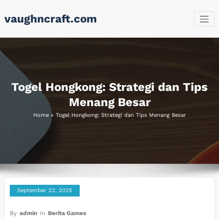
Skip
vaughncraft.com
to
content
Togel Hongkong: Strategi dan Tips
Menang Besar
Home
»
Togel Hongkong: Strategi dan Tips Menang Besar
September 22, 2025
By
admin
In
Berita Games