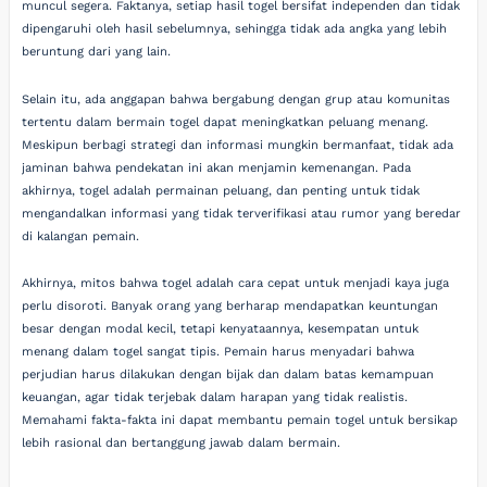
muncul segera. Faktanya, setiap hasil togel bersifat independen dan tidak
dipengaruhi oleh hasil sebelumnya, sehingga tidak ada angka yang lebih
beruntung dari yang lain.
Selain itu, ada anggapan bahwa bergabung dengan grup atau komunitas
tertentu dalam bermain togel dapat meningkatkan peluang menang.
Meskipun berbagi strategi dan informasi mungkin bermanfaat, tidak ada
jaminan bahwa pendekatan ini akan menjamin kemenangan. Pada
akhirnya, togel adalah permainan peluang, dan penting untuk tidak
mengandalkan informasi yang tidak terverifikasi atau rumor yang beredar
di kalangan pemain.
Akhirnya, mitos bahwa togel adalah cara cepat untuk menjadi kaya juga
perlu disoroti. Banyak orang yang berharap mendapatkan keuntungan
besar dengan modal kecil, tetapi kenyataannya, kesempatan untuk
menang dalam togel sangat tipis. Pemain harus menyadari bahwa
perjudian harus dilakukan dengan bijak dan dalam batas kemampuan
keuangan, agar tidak terjebak dalam harapan yang tidak realistis.
Memahami fakta-fakta ini dapat membantu pemain togel untuk bersikap
lebih rasional dan bertanggung jawab dalam bermain.