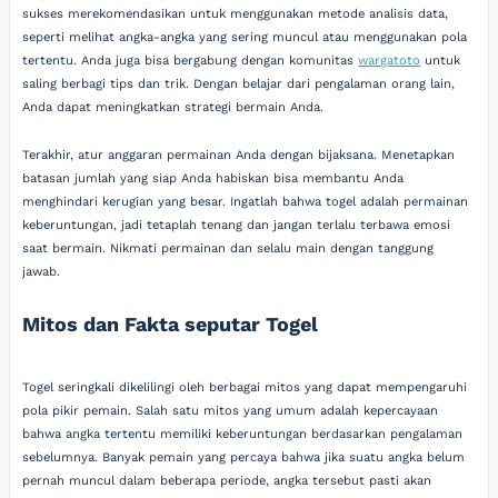
sukses merekomendasikan untuk menggunakan metode analisis data,
seperti melihat angka-angka yang sering muncul atau menggunakan pola
tertentu. Anda juga bisa bergabung dengan komunitas
wargatoto
untuk
saling berbagi tips dan trik. Dengan belajar dari pengalaman orang lain,
Anda dapat meningkatkan strategi bermain Anda.
Terakhir, atur anggaran permainan Anda dengan bijaksana. Menetapkan
batasan jumlah yang siap Anda habiskan bisa membantu Anda
menghindari kerugian yang besar. Ingatlah bahwa togel adalah permainan
keberuntungan, jadi tetaplah tenang dan jangan terlalu terbawa emosi
saat bermain. Nikmati permainan dan selalu main dengan tanggung
jawab.
Mitos dan Fakta seputar Togel
Togel seringkali dikelilingi oleh berbagai mitos yang dapat mempengaruhi
pola pikir pemain. Salah satu mitos yang umum adalah kepercayaan
bahwa angka tertentu memiliki keberuntungan berdasarkan pengalaman
sebelumnya. Banyak pemain yang percaya bahwa jika suatu angka belum
pernah muncul dalam beberapa periode, angka tersebut pasti akan