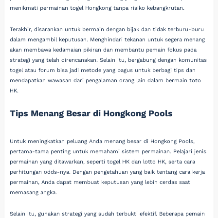
menikmati permainan togel Hongkong tanpa risiko kebangkrutan.
Terakhir, disarankan untuk bermain dengan bijak dan tidak terburu-buru
dalam mengambil keputusan. Menghindari tekanan untuk segera menang
akan membawa kedamaian pikiran dan membantu pemain fokus pada
strategi yang telah direncanakan. Selain itu, bergabung dengan komunitas
togel atau forum bisa jadi metode yang bagus untuk berbagi tips dan
mendapatkan wawasan dari pengalaman orang lain dalam bermain toto
HK.
Tips Menang Besar di Hongkong Pools
Untuk meningkatkan peluang Anda menang besar di Hongkong Pools,
pertama-tama penting untuk memahami sistem permainan. Pelajari jenis
permainan yang ditawarkan, seperti togel HK dan lotto HK, serta cara
perhitungan odds-nya. Dengan pengetahuan yang baik tentang cara kerja
permainan, Anda dapat membuat keputusan yang lebih cerdas saat
memasang angka.
Selain itu, gunakan strategi yang sudah terbukti efektif. Beberapa pemain