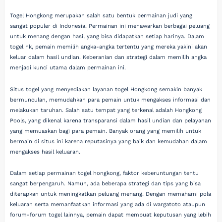
Togel Hongkong merupakan salah satu bentuk permainan judi yang
sangat populer di Indonesia. Permainan ini menawarkan berbagai peluang
untuk menang dengan hasil yang bisa didapatkan setiap harinya. Dalam
togel hk, pemain memilih angka-angka tertentu yang mereka yakini akan
keluar dalam hasil undian. Keberanian dan strategi dalam memilih angka
menjadi kunci utama dalam permainan ini.
Situs togel yang menyediakan layanan togel Hongkong semakin banyak
bermunculan, memudahkan para pemain untuk mengakses informasi dan
melakukan taruhan. Salah satu tempat yang terkenal adalah Hongkong
Pools, yang dikenal karena transparansi dalam hasil undian dan pelayanan
yang memuaskan bagi para pemain. Banyak orang yang memilih untuk
bermain di situs ini karena reputasinya yang baik dan kemudahan dalam
mengakses hasil keluaran.
Dalam setiap permainan togel hongkong, faktor keberuntungan tentu
sangat berpengaruh. Namun, ada beberapa strategi dan tips yang bisa
diterapkan untuk meningkatkan peluang menang. Dengan memahami pola
keluaran serta memanfaatkan informasi yang ada di wargatoto ataupun
forum-forum togel lainnya, pemain dapat membuat keputusan yang lebih