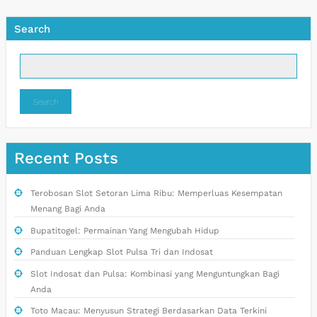
Search
Search
Recent Posts
Terobosan Slot Setoran Lima Ribu: Memperluas Kesempatan
Menang Bagi Anda
Bupatitogel: Permainan Yang Mengubah Hidup
Panduan Lengkap Slot Pulsa Tri dan Indosat
Slot Indosat dan Pulsa: Kombinasi yang Menguntungkan Bagi
Anda
Toto Macau: Menyusun Strategi Berdasarkan Data Terkini