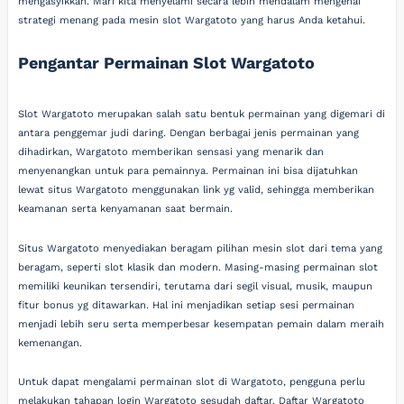
mengasyikkan. Mari kita menyelami secara lebih mendalam mengenai
strategi menang pada mesin slot Wargatoto yang harus Anda ketahui.
Pengantar Permainan Slot Wargatoto
Slot Wargatoto merupakan salah satu bentuk permainan yang digemari di
antara penggemar judi daring. Dengan berbagai jenis permainan yang
dihadirkan, Wargatoto memberikan sensasi yang menarik dan
menyenangkan untuk para pemainnya. Permainan ini bisa dijatuhkan
lewat situs Wargatoto menggunakan link yg valid, sehingga memberikan
keamanan serta kenyamanan saat bermain.
Situs Wargatoto menyediakan beragam pilihan mesin slot dari tema yang
beragam, seperti slot klasik dan modern. Masing-masing permainan slot
memiliki keunikan tersendiri, terutama dari segil visual, musik, maupun
fitur bonus yg ditawarkan. Hal ini menjadikan setiap sesi permainan
menjadi lebih seru serta memperbesar kesempatan pemain dalam meraih
kemenangan.
Untuk dapat mengalami permainan slot di Wargatoto, pengguna perlu
melakukan tahapan login Wargatoto sesudah daftar. Daftar Wargatoto