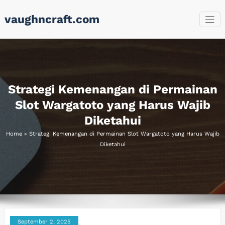
Skip
vaughncraft.com
to
content
Strategi Kemenangan di Permainan
Slot Wargatoto yang Harus Wajib
Diketahui
Home
»
Strategi Kemenangan di Permainan Slot Wargatoto yang Harus Wajib
Diketahui
September 2, 2025