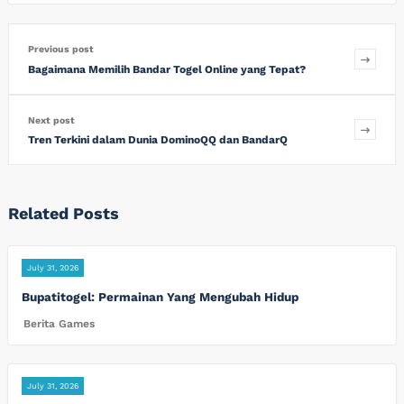
Previous post
Bagaimana Memilih Bandar Togel Online yang Tepat?
Next post
Tren Terkini dalam Dunia DominoQQ dan BandarQ
Related Posts
July 31, 2026
Bupatitogel: Permainan Yang Mengubah Hidup
Berita Games
July 31, 2026