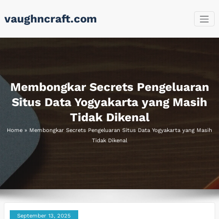
Skip
vaughncraft.com
to
content
Membongkar Secrets Pengeluaran
Situs Data Yogyakarta yang Masih
Tidak Dikenal
Home
»
Membongkar Secrets Pengeluaran Situs Data Yogyakarta yang Masih
Tidak Dikenal
September 13, 2025