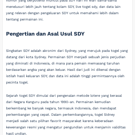
nomor yang berpotensi muncul pada SDY hari ini Mari sama-sama
menelusuri lebih jauh tentang kolam SDY, live togel sdy, dan data lain
yang relevan dengan pengeluaran SDY untuk memahami lebih dalam
tentang permainan ini.
Pengertian dan Asal Usul SDY
Singkatan SDY adalah akronim dari Sydney, yang merujuk pada togel yang
datang dari kota Sydney. Permainan SDY menjadi sebuah jenis perjudian
yang diminati di Indonesia, di mana para pemain memasang taruhan
berdasarkan angka yang akan keluar. Hasil dari judi ini dikenal dengan
istilah hasil keluaran SDY, dan data ini adalah tinggi permintaannya oleh
pecinta togel.
Sejarah togel SDY dimulai dari pengenalan metode lotere yang berasal
dari Negara Kanguru pada tahun 1990-an. Permainan kemudian
berkembang ke banyak negara, termasuk Indonesia, dan mendapat
perkembangan yang cepat. Dalam perkembangannya, togel Sidney
menjadi salah satu pilihan favorit masyarakat karena keberadaan
kewenangan resmi yang mengatur pengundian untuk menjamin validitas
hasil undian.