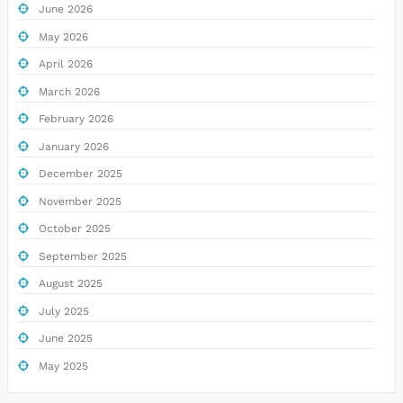
June 2026
May 2026
April 2026
March 2026
February 2026
January 2026
December 2025
November 2025
October 2025
September 2025
August 2025
July 2025
June 2025
May 2025