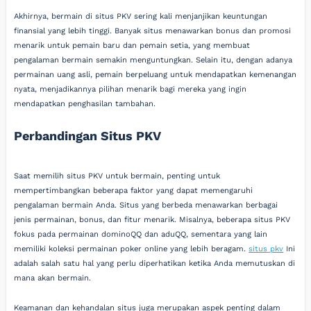
Akhirnya, bermain di situs PKV sering kali menjanjikan keuntungan
finansial yang lebih tinggi. Banyak situs menawarkan bonus dan promosi
menarik untuk pemain baru dan pemain setia, yang membuat
pengalaman bermain semakin menguntungkan. Selain itu, dengan adanya
permainan uang asli, pemain berpeluang untuk mendapatkan kemenangan
nyata, menjadikannya pilihan menarik bagi mereka yang ingin
mendapatkan penghasilan tambahan.
Perbandingan Situs PKV
Saat memilih situs PKV untuk bermain, penting untuk
mempertimbangkan beberapa faktor yang dapat memengaruhi
pengalaman bermain Anda. Situs yang berbeda menawarkan berbagai
jenis permainan, bonus, dan fitur menarik. Misalnya, beberapa situs PKV
fokus pada permainan dominoQQ dan aduQQ, sementara yang lain
memiliki koleksi permainan poker online yang lebih beragam.
situs pkv
Ini
adalah salah satu hal yang perlu diperhatikan ketika Anda memutuskan di
mana akan bermain.
Keamanan dan kehandalan situs juga merupakan aspek penting dalam