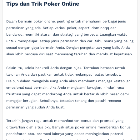
Tips dan Trik Poker Online
Dalam bermain poker online, penting untuk memahami berbagai jenis
permainan yang ada. Setiap variasi poker, seperti dominoqq dan
bandarqq, memiliki aturan dan strategi yang berbeda. Luangkan waktu
untuk mempelajari setiap jenis permainan dan cari tahu mana yang paling
sesuai dengan gaya bermain Anda. Dengan pengetahuan yang baik, Anda
akan lebih percaya diri saat memasang taruhan dan membuat keputusan.
Selain itu, kelola bankroll Anda dengan bijak. Tentukan batasan untuk
taruhan Anda dan pastikan untuk tidak melampaui batas tersebut.
Disiplin dalam mengelola uang Anda akan membantu menjaga kestabilan
emosional saat bermain. Jika Anda mengalami kerugian, hindari rasa
frustrasi yang dapat mendorong Anda untuk bertaruh lebih besar demi
mengejar kerugian. Sebaliknya, tetaplah tenang dan patuhi rencana
permainan yang sudah Anda buat.
Terakhir, jangan ragu untuk memanfaatkan bonus dan promosi yang
ditawarkan oleh situs pkv. Banyak situs poker online memberikan bonus
pendaftaran atau promosi lainnya yang dapat meningkatkan potensi