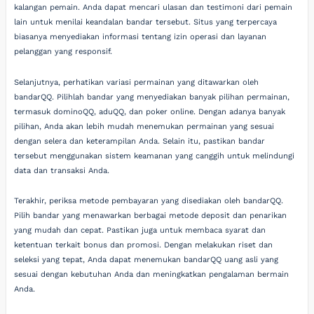
kalangan pemain. Anda dapat mencari ulasan dan testimoni dari pemain
lain untuk menilai keandalan bandar tersebut. Situs yang terpercaya
biasanya menyediakan informasi tentang izin operasi dan layanan
pelanggan yang responsif.
Selanjutnya, perhatikan variasi permainan yang ditawarkan oleh
bandarQQ. Pilihlah bandar yang menyediakan banyak pilihan permainan,
termasuk dominoQQ, aduQQ, dan poker online. Dengan adanya banyak
pilihan, Anda akan lebih mudah menemukan permainan yang sesuai
dengan selera dan keterampilan Anda. Selain itu, pastikan bandar
tersebut menggunakan sistem keamanan yang canggih untuk melindungi
data dan transaksi Anda.
Terakhir, periksa metode pembayaran yang disediakan oleh bandarQQ.
Pilih bandar yang menawarkan berbagai metode deposit dan penarikan
yang mudah dan cepat. Pastikan juga untuk membaca syarat dan
ketentuan terkait bonus dan promosi. Dengan melakukan riset dan
seleksi yang tepat, Anda dapat menemukan bandarQQ uang asli yang
sesuai dengan kebutuhan Anda dan meningkatkan pengalaman bermain
Anda.