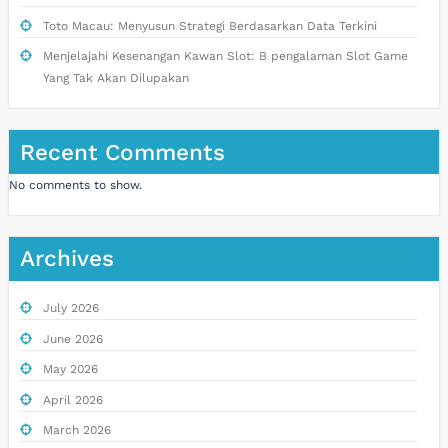
Toto Macau: Menyusun Strategi Berdasarkan Data Terkini
Menjelajahi Kesenangan Kawan Slot: B pengalaman Slot Game
Yang Tak Akan Dilupakan
Recent Comments
No comments to show.
Archives
July 2026
June 2026
May 2026
April 2026
March 2026