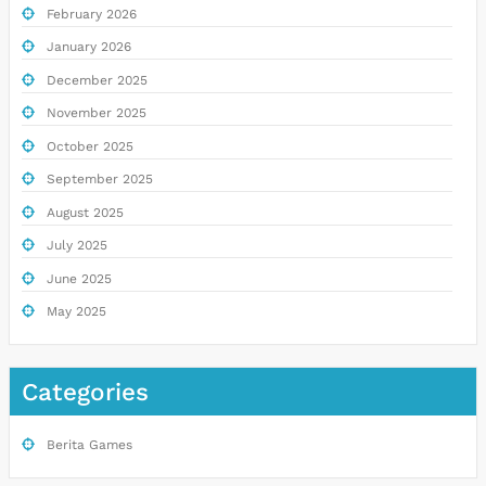
February 2026
January 2026
December 2025
November 2025
October 2025
September 2025
August 2025
July 2025
June 2025
May 2025
Categories
Berita Games