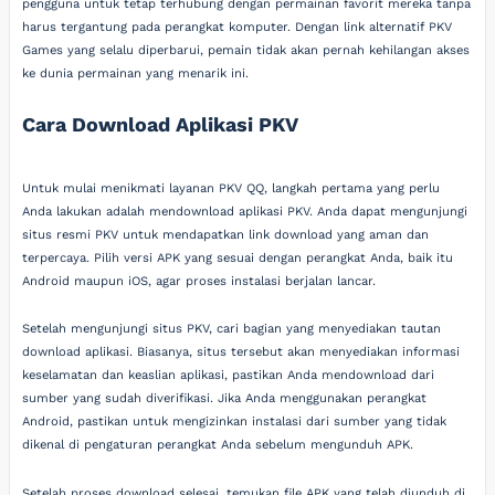
pengguna untuk tetap terhubung dengan permainan favorit mereka tanpa
harus tergantung pada perangkat komputer. Dengan link alternatif PKV
Games yang selalu diperbarui, pemain tidak akan pernah kehilangan akses
ke dunia permainan yang menarik ini.
Cara Download Aplikasi PKV
Untuk mulai menikmati layanan PKV QQ, langkah pertama yang perlu
Anda lakukan adalah mendownload aplikasi PKV. Anda dapat mengunjungi
situs resmi PKV untuk mendapatkan link download yang aman dan
terpercaya. Pilih versi APK yang sesuai dengan perangkat Anda, baik itu
Android maupun iOS, agar proses instalasi berjalan lancar.
Setelah mengunjungi situs PKV, cari bagian yang menyediakan tautan
download aplikasi. Biasanya, situs tersebut akan menyediakan informasi
keselamatan dan keaslian aplikasi, pastikan Anda mendownload dari
sumber yang sudah diverifikasi. Jika Anda menggunakan perangkat
Android, pastikan untuk mengizinkan instalasi dari sumber yang tidak
dikenal di pengaturan perangkat Anda sebelum mengunduh APK.
Setelah proses download selesai, temukan file APK yang telah diunduh di