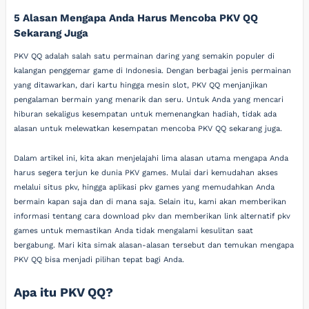
5 Alasan Mengapa Anda Harus Mencoba PKV QQ
Sekarang Juga
PKV QQ adalah salah satu permainan daring yang semakin populer di
kalangan penggemar game di Indonesia. Dengan berbagai jenis permainan
yang ditawarkan, dari kartu hingga mesin slot, PKV QQ menjanjikan
pengalaman bermain yang menarik dan seru. Untuk Anda yang mencari
hiburan sekaligus kesempatan untuk memenangkan hadiah, tidak ada
alasan untuk melewatkan kesempatan mencoba PKV QQ sekarang juga.
Dalam artikel ini, kita akan menjelajahi lima alasan utama mengapa Anda
harus segera terjun ke dunia PKV games. Mulai dari kemudahan akses
melalui situs pkv, hingga aplikasi pkv games yang memudahkan Anda
bermain kapan saja dan di mana saja. Selain itu, kami akan memberikan
informasi tentang cara download pkv dan memberikan link alternatif pkv
games untuk memastikan Anda tidak mengalami kesulitan saat
bergabung. Mari kita simak alasan-alasan tersebut dan temukan mengapa
PKV QQ bisa menjadi pilihan tepat bagi Anda.
Apa itu PKV QQ?