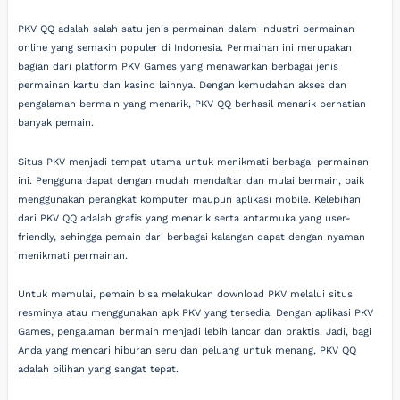
PKV QQ adalah salah satu jenis permainan dalam industri permainan
online yang semakin populer di Indonesia. Permainan ini merupakan
bagian dari platform PKV Games yang menawarkan berbagai jenis
permainan kartu dan kasino lainnya. Dengan kemudahan akses dan
pengalaman bermain yang menarik, PKV QQ berhasil menarik perhatian
banyak pemain.
Situs PKV menjadi tempat utama untuk menikmati berbagai permainan
ini. Pengguna dapat dengan mudah mendaftar dan mulai bermain, baik
menggunakan perangkat komputer maupun aplikasi mobile. Kelebihan
dari PKV QQ adalah grafis yang menarik serta antarmuka yang user-
friendly, sehingga pemain dari berbagai kalangan dapat dengan nyaman
menikmati permainan.
Untuk memulai, pemain bisa melakukan download PKV melalui situs
resminya atau menggunakan apk PKV yang tersedia. Dengan aplikasi PKV
Games, pengalaman bermain menjadi lebih lancar dan praktis. Jadi, bagi
Anda yang mencari hiburan seru dan peluang untuk menang, PKV QQ
adalah pilihan yang sangat tepat.