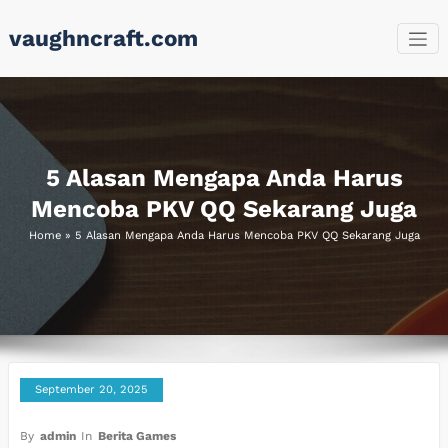
Skip
vaughncraft.com
to
content
5 Alasan Mengapa Anda Harus
Mencoba PKV QQ Sekarang Juga
Home
»
5 Alasan Mengapa Anda Harus Mencoba PKV QQ Sekarang Juga
September 20, 2025
By
admin
In
Berita Games