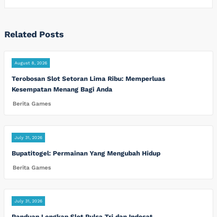
Related Posts
August 8, 2026
Terobosan Slot Setoran Lima Ribu: Memperluas
Kesempatan Menang Bagi Anda
Berita Games
July 31, 2026
Bupatitogel: Permainan Yang Mengubah Hidup
Berita Games
July 31, 2026
Panduan Lengkap Slot Pulsa Tri dan Indosat