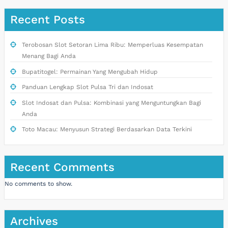
Recent Posts
Terobosan Slot Setoran Lima Ribu: Memperluas Kesempatan
Menang Bagi Anda
Bupatitogel: Permainan Yang Mengubah Hidup
Panduan Lengkap Slot Pulsa Tri dan Indosat
Slot Indosat dan Pulsa: Kombinasi yang Menguntungkan Bagi
Anda
Toto Macau: Menyusun Strategi Berdasarkan Data Terkini
Recent Comments
No comments to show.
Archives