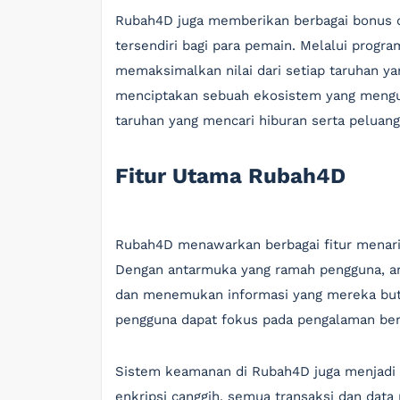
Rubah4D juga memberikan berbagai bonus d
tersendiri bagi para pemain. Melalui progr
memaksimalkan nilai dari setiap taruhan 
menciptakan sebuah ekosistem yang meng
taruhan yang mencari hiburan serta peluan
Fitur Utama Rubah4D
Rubah4D menawarkan berbagai fitur menari
Dengan antarmuka yang ramah pengguna, an
dan menemukan informasi yang mereka butu
pengguna dapat fokus pada pengalaman ber
Sistem keamanan di Rubah4D juga menjadi 
enkripsi canggih, semua transaksi dan data 