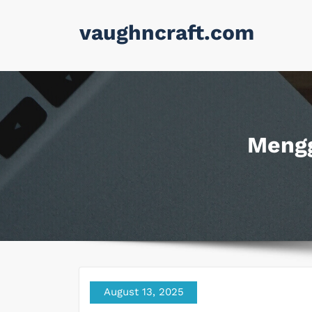
Skip
vaughncraft.com
to
content
Mengg
August 13, 2025