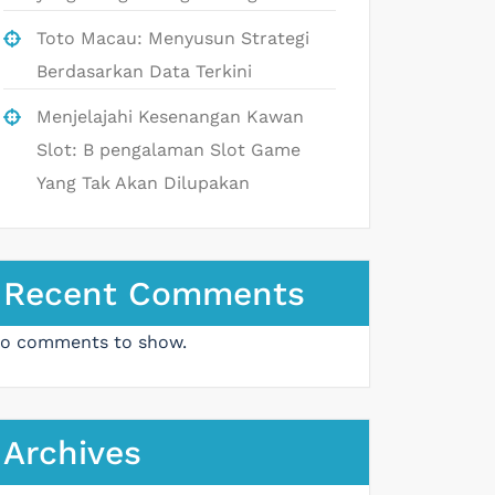
Toto Macau: Menyusun Strategi
Berdasarkan Data Terkini
Menjelajahi Kesenangan Kawan
Slot: B pengalaman Slot Game
Yang Tak Akan Dilupakan
Recent Comments
o comments to show.
Archives