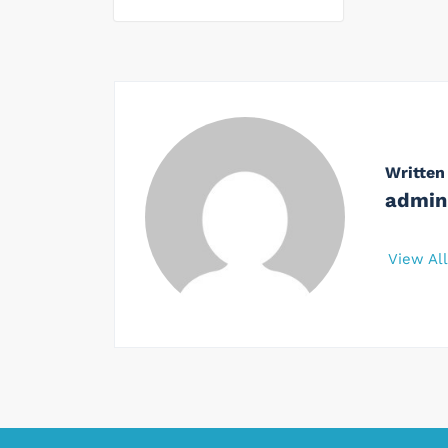
Written
admin
View Al