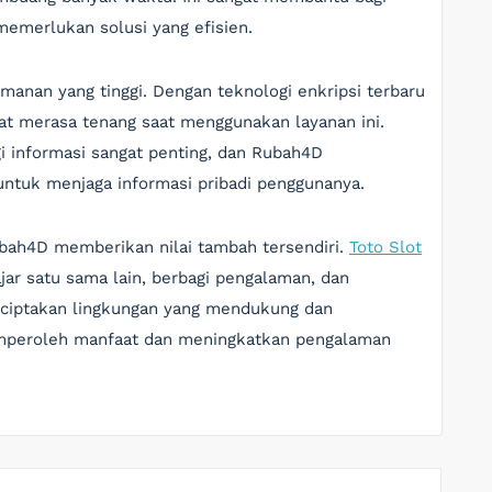
memerlukan solusi yang efisien.
amanan yang tinggi. Dengan teknologi enkripsi terbaru
pat merasa tenang saat menggunakan layanan ini.
i informasi sangat penting, dan Rubah4D
ntuk menjaga informasi pribadi penggunanya.
bah4D memberikan nilai tambah tersendiri.
Toto Slot
jar satu sama lain, berbagi pengalaman, dan
nciptakan lingkungan yang mendukung dan
memperoleh manfaat dan meningkatkan pengalaman