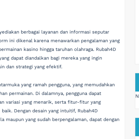
ediakan berbagai layanan dan informasi seputar
tform ini dikenal karena menawarkan pengalaman yang
 permainan kasino hingga taruhan olahraga. Rubah4D
yang dapat diandalkan bagi mereka yang ingin
n dan strategi yang efektif.
 antarmuka yang ramah pengguna, yang memudahkan
ihan permainan. Di dalamnya, pengguna dapat
N
variasi yang menarik, serta fitur-fitur yang
aik. Dengan desain yang intuitif, Rubah4D
ula maupun yang sudah berpengalaman, dapat dengan