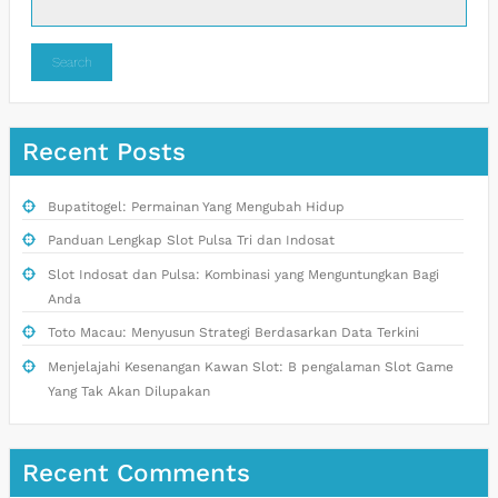
Search
Recent Posts
Bupatitogel: Permainan Yang Mengubah Hidup
Panduan Lengkap Slot Pulsa Tri dan Indosat
Slot Indosat dan Pulsa: Kombinasi yang Menguntungkan Bagi
Anda
Toto Macau: Menyusun Strategi Berdasarkan Data Terkini
Menjelajahi Kesenangan Kawan Slot: B pengalaman Slot Game
Yang Tak Akan Dilupakan
Recent Comments