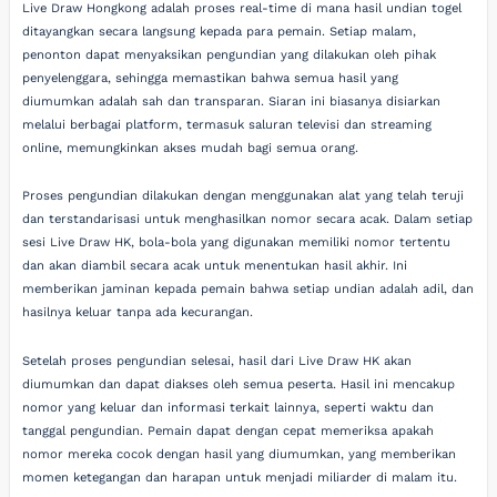
Live Draw Hongkong adalah proses real-time di mana hasil undian togel
ditayangkan secara langsung kepada para pemain. Setiap malam,
penonton dapat menyaksikan pengundian yang dilakukan oleh pihak
penyelenggara, sehingga memastikan bahwa semua hasil yang
diumumkan adalah sah dan transparan. Siaran ini biasanya disiarkan
melalui berbagai platform, termasuk saluran televisi dan streaming
online, memungkinkan akses mudah bagi semua orang.
Proses pengundian dilakukan dengan menggunakan alat yang telah teruji
dan terstandarisasi untuk menghasilkan nomor secara acak. Dalam setiap
sesi Live Draw HK, bola-bola yang digunakan memiliki nomor tertentu
dan akan diambil secara acak untuk menentukan hasil akhir. Ini
memberikan jaminan kepada pemain bahwa setiap undian adalah adil, dan
hasilnya keluar tanpa ada kecurangan.
Setelah proses pengundian selesai, hasil dari Live Draw HK akan
diumumkan dan dapat diakses oleh semua peserta. Hasil ini mencakup
nomor yang keluar dan informasi terkait lainnya, seperti waktu dan
tanggal pengundian. Pemain dapat dengan cepat memeriksa apakah
nomor mereka cocok dengan hasil yang diumumkan, yang memberikan
momen ketegangan dan harapan untuk menjadi miliarder di malam itu.