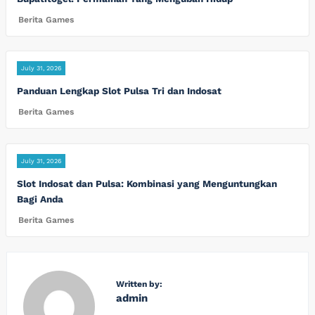
Berita Games
July 31, 2026
Panduan Lengkap Slot Pulsa Tri dan Indosat
Berita Games
July 31, 2026
Slot Indosat dan Pulsa: Kombinasi yang Menguntungkan
Bagi Anda
Berita Games
Written by:
admin