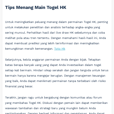
Tips Menang Main Togel HK
Untuk meningkatkan peluang menang dalam permainan Togel HK, penting
untuk melakukan penelitian dan analisis terhadap angka-angka yang
sering muncul. Perhatikan hasil dari live draw HK sebelumnya dan coba
melihat pola atau tren tertentu. Dengan memahami hasil-hasil ini, Anda
dapat membuat prediksi yang lebih terinformasi dan meningkatkan
kemungkinan meraih kemenangan.
Toto Hk
Selanjutnya, kelola anggaran permainan Anda dengan bijak. Tetapkan
batas berapa banyak uang yang dapat Anda investasikan dalam togel
setiap kali bermain. Hindari sikap serakah dan jangan tergoda untuk terus
bermain hanya karena mengejar kerugian. Dengan manajemen keuangan
yang baik, Anda dapat menikmati permainan tanpa terbebani oleh risiko
finansial yang besar.
Terakhir, jangan ragu untuk bergabung dengan komunitas atau forum
yang membahas Togel HK. Diskusi dengan pemain lain dapat memberikan
wawasan tambahan dan strategi baru yang mungkin belum Anda
pertimbangkan. Dengan berbagi informasi dan pengalaman, Anda dapat