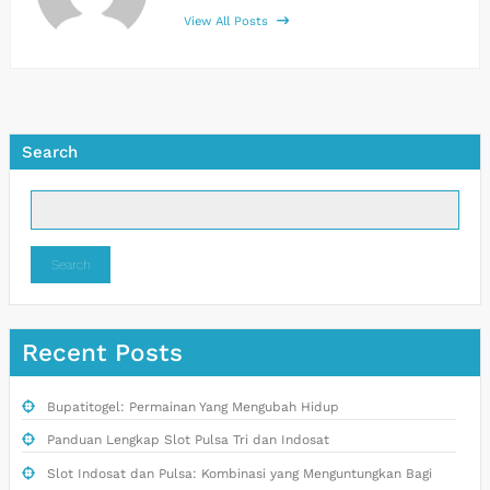
View All Posts
Search
Search
Recent Posts
Bupatitogel: Permainan Yang Mengubah Hidup
Panduan Lengkap Slot Pulsa Tri dan Indosat
Slot Indosat dan Pulsa: Kombinasi yang Menguntungkan Bagi