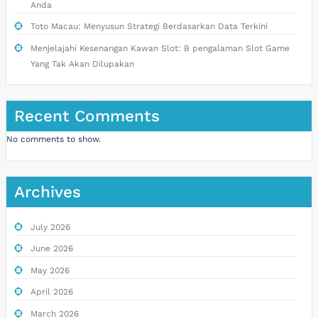
Anda
Toto Macau: Menyusun Strategi Berdasarkan Data Terkini
Menjelajahi Kesenangan Kawan Slot: B pengalaman Slot Game
Yang Tak Akan Dilupakan
Recent Comments
No comments to show.
Archives
July 2026
June 2026
May 2026
April 2026
March 2026