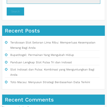
Search
Recent Posts
Terobosan Slot Setoran Lima Ribu: Memperluas Kesempatan
Menang Bagi Anda
Bupatitogel: Permainan Yang Mengubah Hidup
Panduan Lengkap Slot Pulsa Tri dan Indosat
Slot Indosat dan Pulsa: Kombinasi yang Menguntungkan Bagi
Anda
Toto Macau: Menyusun Strategi Berdasarkan Data Terkini
Recent Comments