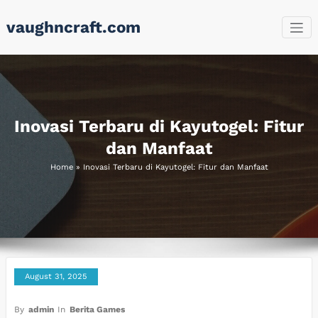
Skip
vaughncraft.com
to
content
Inovasi Terbaru di Kayutogel: Fitur
dan Manfaat
Home
»
Inovasi Terbaru di Kayutogel: Fitur dan Manfaat
August 31, 2025
By
admin
In
Berita Games