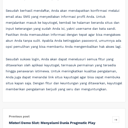
Sesudah berhasil mendaftar, Anda akan mendapatkan konfirmasi melalui
email atau SMS yang menyediakan informasi profil Anda. Untuk
menjalankan masuk ke kayutogel, kembali ke halaman beranda situs dan
input keterangan yang sudah Anda isi, yakni username dan kata sandi.
Pastikan Anda memasukkan informasi dengan tepat agar bisa mengakses
akun Anda tanpa sulit. Apabila Anda ketinggalan password, umumnya ada
opsi pemulihan yang bisa membantu Anda mengembalikan hak akses lagi.
Sesudah sukses login, Anda akan dapat menelusuri semua fitur yang
ditawarkan oleh aplikasi kayutogel, termasuk permainan yang tersedia
hingga penawaran istimewa. Untuk meningkatkan kualitas pengalaman,
Anda juga dapat menandai link situs kayutogel agar bisa cepat membuka
situs kapan saja. Dengan fitur dan keuntungan yang ditawarkan, kayutogel
memberikan pengalaman berjudi yang seru dan menguntungkan.
Previous post
Misteri Demo Slot: Menyelami Dunia Pragmatic Play