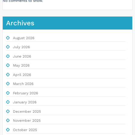
No comments to show.
Archives
August 2026
July 2026
June 2026
May 2026
April 2026
March 2026
February 2026
January 2026
December 2025
November 2025
October 2025