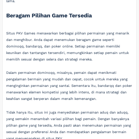
lama.
Beragam Pilihan Game Tersedia
Situs PKV Games menawarkan berbagai pilihan permainan yang menarik
dan menghibur. Anda dapat menemukan beragam game seperti
dominoqq, bandarqq, dan poker online. Setiap permainan memiliki
keunikan dan tantangan tersendiri, memungkinkan setiap pemain untuk
memilih sesuai dengan selera dan strategi mereka.
Dalam permainan dominoqq, misalnya, pemain dapat menikmati
pengalaman bermain yang mudah dan cepat, cocok untuk mereka yang
menginginkan permainan yang santai. Sementara itu, bandarqq dan poker
menawarkan elemen kompetisi yang lebih intens, di mana strategi dan
keahlian sangat berperan dalam meraih kemenangan.
Tidak hanya itu, situs ini juga menyediakan permainan aduq dan aduqq,
yang semakin menambah variasi pilihan bagi pemain. Dengan banyaknya
pilihan game yang tersedia, Anda pasti akan menemukan permainan yang
sesuai dengan preferensi Anda dan mendapatkan pengalaman bermain
yang menyenangkan di situs PKV.