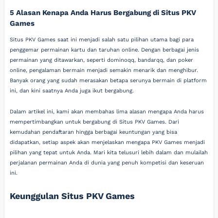
5 Alasan Kenapa Anda Harus Bergabung di Situs PKV
Games
Situs PKV Games saat ini menjadi salah satu pilihan utama bagi para
penggemar permainan kartu dan taruhan online. Dengan berbagai jenis
permainan yang ditawarkan, seperti dominoqq, bandarqq, dan poker
online, pengalaman bermain menjadi semakin menarik dan menghibur.
Banyak orang yang sudah merasakan betapa serunya bermain di platform
ini, dan kini saatnya Anda juga ikut bergabung.
Dalam artikel ini, kami akan membahas lima alasan mengapa Anda harus
mempertimbangkan untuk bergabung di Situs PKV Games. Dari
kemudahan pendaftaran hingga berbagai keuntungan yang bisa
didapatkan, setiap aspek akan menjelaskan mengapa PKV Games menjadi
pilihan yang tepat untuk Anda. Mari kita telusuri lebih dalam dan mulailah
perjalanan permainan Anda di dunia yang penuh kompetisi dan keseruan
ini.
Keunggulan Situs PKV Games