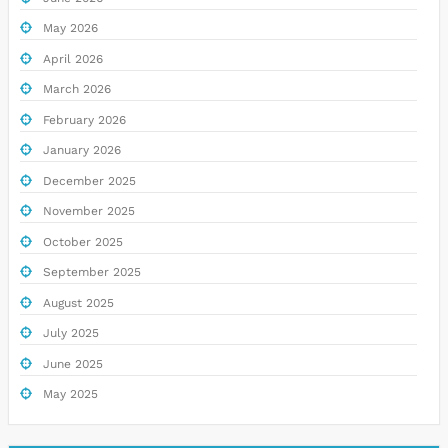
May 2026
April 2026
March 2026
February 2026
January 2026
December 2025
November 2025
October 2025
September 2025
August 2025
July 2025
June 2025
May 2025