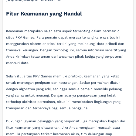
Fitur Keamanan yang Handal
Keamanan merupakan salah satu aspek terpenting dalam bermain di
situs PKV Games. Para pemain dapat merasa tenang karena situs ini
menggunakan sistem enkripsi terkini yang melindungi data pribadi dan
transaksi keuangan. Dengan teknologi ini, semua informasi sensitif yang
Anda kirimkan tetap aman dari ancaman pihak ketiga yang berpotensi
mencuri data.
Selain itu, situs PKV Games memiliki protokol keamanan yang ketat
untuk mencegah penipuan dan kecurangan. Setiap permainan diatur
dengan algoritma yang adil, sehingga semua pemain memiliki peluang
yang sama untuk menang. Dengan adanya pengawasan yang ketat
terhadap aktivitas permainan, situs ini menciptakan lingkungan yang
transparan dan terpercaya bagi semua pengguna.
Dukungan layanan pelanggan yang responsif juga merupakan bagian dari
fitur keamanan yang ditawarkan. Jika Anda mengalami masalah atau
memiliki pertanyaan terkait keamanan akun, tim dukungan siap