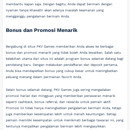
membantu kapan saja. Dengan begitu, Anda dapat bermain dengan
nyaman tanpa khawatir akan adanya masalah keamanan yang
mengganggu pengalaman bermain Anda.
Bonus dan Promosi Menarik
Bergabung di situs PKV Games memberikan Anda akses ke berbagai
bonus dan promosi menarik yang tidak boleh Anda lewatkan. Salah satu
kelebihan utama dari situs ini adalah program bonus selamat datang bagi
pendatang baru. Dengan melakukan pendaftaran dan deposit pertama,
Anda bisa mendapatkan bonus yang cukup besar untuk meningkatkan
peluang menang dalam permainan favorit Anda.
Selain bonus selamat datang, PKV Games juga sering mengadakan
promosi harian dan mingguan yang memberikan penawaran menarik
seperti cashback, bonus referral, dan rewards untuk pemain aktif.
Promosi ini tidak hanya meningkatkan pengalaman bermain Anda, tetapi
juga memberikan kesempatan lebih untuk meraih keuntungan. Setiap
pemain memiliki kesempatan untuk menikmati berbagai tawaran ini, yang
tentunya menjadikan pengalaman bermain lebih mengasyikkan.