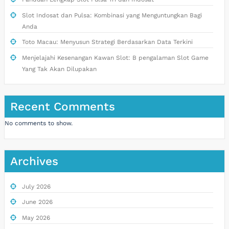
Slot Indosat dan Pulsa: Kombinasi yang Menguntungkan Bagi
Anda
Toto Macau: Menyusun Strategi Berdasarkan Data Terkini
Menjelajahi Kesenangan Kawan Slot: B pengalaman Slot Game
Yang Tak Akan Dilupakan
Recent Comments
No comments to show.
Archives
July 2026
June 2026
May 2026