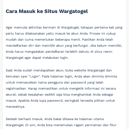
Cara Masuk ke Situs Wargatogel
Agar memulai aktivitas bermain di Wargatogel, tahapan pertama kali yang
perlu harus dilaksanakan yaitu masuk ke akun Anda. Proses ini cukup
mudah dan cuma memerlukan beberapa menit. Pastikan Anda telah
mendaftarkan diri dan memiliki akun yang berfungsi. Jika belum memiliki,
Anda harus mengadakan pendaftaran terlebih dahulu di situs resmi
Wargatogel agar dapat melakukan login.
Saat Anda sudah mendapatkan akun, buka website Wargatogel dan
temukan opsi "Login". Pada halaman login, Anda akan diminta diminta
untuk memasukkan nama pengguna dan password yang telah
registrasikan. Harap memastikan untuk mengetik informasi ini secara
akurat, sebab kesalahan sedikit saja bisa menghambat Anda sebagai
masuk. Apabila Anda lupa password, seringkali tersedia pilihan untuk
meresetnya.
Setelah berhasil masuk, Anda bakal dibawa ke halaman utama
Wargatogel. Di sini, Anda bisa menemukan ragam permainan dan fitur