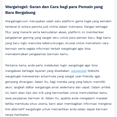
Wargatogel: Saran dan Cara bagi para Pemain yang
Baru Bergabung
Wargatogel.com merupakan salah satu platform game togel yang semakin
terkenal di antara pecinta judi online dalam Indonesia. Dengan berbagai
fitur yang menarik serta kemudahan akses, platform ini memberikan
pengalaman gaming yang sangat seru untuk para pemain baru. Bagi kamu
yang baru ingin mencoba keberuntungan, krusial untuk memahami cara
bermain serta segala informasi terkait wargatogel agar bisa
memaksimalkan pengalaman bermain kamu.
Pertama-tama, anda perlu melakukan login wargatogel agar bisa
mengakses berbagai layanan yang disediakan.
wargatogel
Website
wargatogel menawarkan antarmuka yang sangat user-friendly agar
gampang dinavigasi. Selain itu, bagi mereka yang yang belum memiliki
akun, langkah daftar wargatogel amat sederhana dan cepat. Dalam artikel
ini, kami akan tips dan trik yang bermanfaat untuk memudahkan kamu
awal perjalanan bermain di. Selain itu, apabila anda mengalami masalah
ketika membuka situs utama, kami akan membagikan informasi mengenai
link alternatif wargatogel untuk memastikan anda selalu dapat bermain
tanpa hambatan.