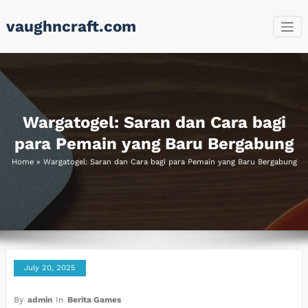
Skip
vaughncraft.com
to
content
Wargatogel: Saran dan Cara bagi
para Pemain yang Baru Bergabung
Home
»
Wargatogel: Saran dan Cara bagi para Pemain yang Baru Bergabung
July 20, 2025
By
admin
In
Berita Games