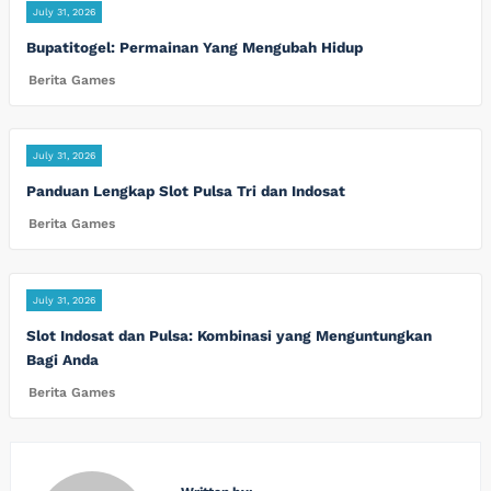
July 31, 2026
Bupatitogel: Permainan Yang Mengubah Hidup
Berita Games
July 31, 2026
Panduan Lengkap Slot Pulsa Tri dan Indosat
Berita Games
July 31, 2026
Slot Indosat dan Pulsa: Kombinasi yang Menguntungkan
Bagi Anda
Berita Games