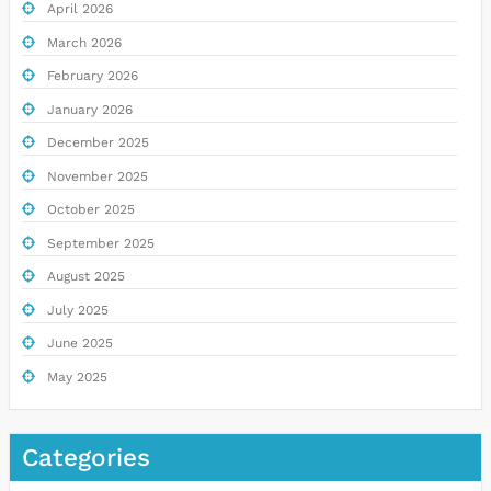
April 2026
March 2026
February 2026
January 2026
December 2025
November 2025
October 2025
September 2025
August 2025
July 2025
June 2025
May 2025
Categories