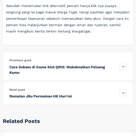
Sesudah menemukan link alternatif, pemain hanya klik nya supaya
langsung pergi ke page masuk Warga Togel. Harap pastikan agar menjalani
pemeriksaan keamanan sebelum memasukkan data akun. Dengan cara ini,
pemain bisa melanjutkan bermain dengan aman dan nyaman, sambil
masih mengikuti berita terkini tentang Wargatogel.
Previous post
Cara Sukses di Game Slot QRIS: Maksimalkan Peluang
Kamu
Next post
Ramalan Jitu Permainan HK Hari Ini
Related Posts