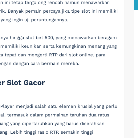
uhan ini tetap tergolong rendah namun menawarkan
. Banyak pemain percaya jika tipe slot ini memiliki
 yang ingin uji peruntungannya.
usnya hingga slot bet 500, yang menawarkan beragam
t memiliki keunikan serta kemungkinan menang yang
 tepat dan mengerti RTP dari slot online, para
engan dengan cara bermain mereka.
r Slot Gacor
 Player menjadi salah satu elemen krusial yang perlu
tal, termasuk dalam permainan taruhan dua ratus.
uang yang dipertaruhkan yang harus diserahkan
g. Lebih tinggi rasio RTP, semakin tinggi