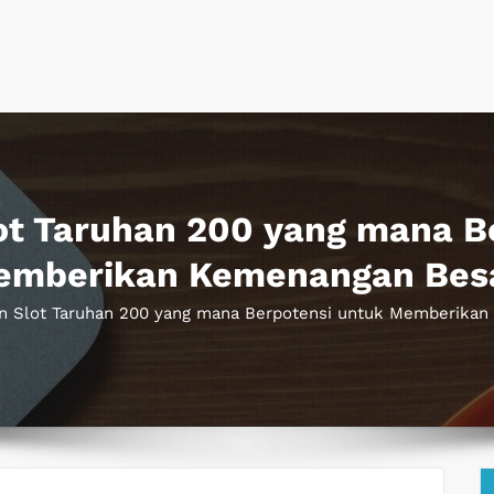
t Taruhan 200 yang mana Be
mberikan Kemenangan Bes
Slot Taruhan 200 yang mana Berpotensi untuk Memberikan