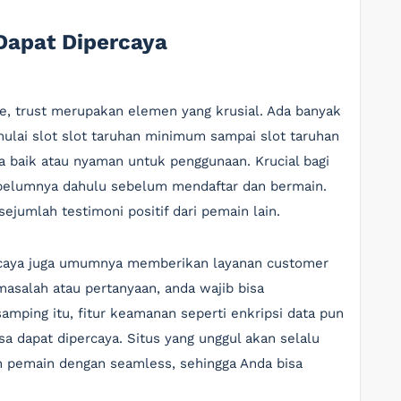
 Dapat Dipercaya
ne, trust merupakan elemen yang krusial. Ada banyak
mulai slot slot taruhan minimum sampai slot taruhan
ma baik atau nyaman untuk penggunaan. Krucial bagi
belumnya dahulu sebelum mendaftar dan bermain.
sejumlah testimoni positif dari pemain lain.
ercaya juga umumnya memberikan layanan customer
masalah atau pertanyaan, anda wajib bisa
ping itu, fitur keamanan seperti enkripsi data pun
sa dapat dipercaya. Situs yang unggul akan selalu
an pemain dengan seamless, sehingga Anda bisa