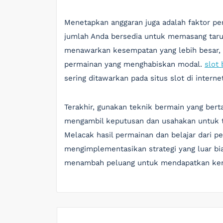
Menetapkan anggaran juga adalah faktor pe
jumlah Anda bersedia untuk memasang taruh
menawarkan kesempatan yang lebih besar, te
permainan yang menghabiskan modal.
slot
sering ditawarkan pada situs slot di inte
Terakhir, gunakan teknik bermain yang ber
mengambil keputusan dan usahakan untuk t
Melacak hasil permainan dan belajar dari 
mengimplementasikan strategi yang luar b
menambah peluang untuk mendapatkan keme