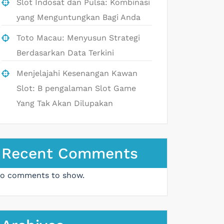
Slot Indosat dan Pulsa: Kombinasi
yang Menguntungkan Bagi Anda
Toto Macau: Menyusun Strategi
Berdasarkan Data Terkini
Menjelajahi Kesenangan Kawan
Slot: B pengalaman Slot Game
Yang Tak Akan Dilupakan
Recent Comments
o comments to show.