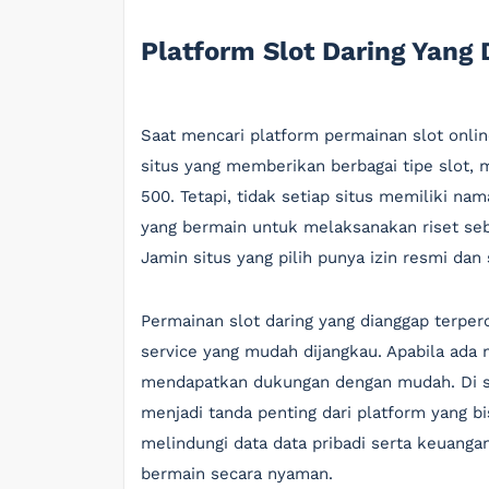
Platform Slot Daring Yang
Saat mencari platform permainan slot onli
situs yang memberikan berbagai tipe slot, 
500. Tetapi, tidak setiap situs memiliki na
yang bermain untuk melaksanakan riset se
Jamin situs yang pilih punya izin resmi dan 
Permainan slot daring yang dianggap terp
service yang mudah dijangkau. Apabila ada 
mendapatkan dukungan dengan mudah. Di sam
menjadi tanda penting dari platform yang bi
melindungi data data pribadi serta keuang
bermain secara nyaman.