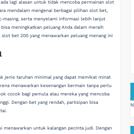
 ada lagi alasan untuk tidak mencoba permainan slot
secara mendalam mengenai berbagai pilihan slot bet,
masing, serta menyelami informasi lebih lanjut
ng bisa meningkatkan peluang Anda dalam meraih
ia slot bet 200 yang menawarkan peluang menang ini
l
ak jenis taruhan minimal yang dapat memikat minat
 karena menawarkan kesenangan bermain tanpa perlu
cocok cocok bagi pemula atau mereka yang mencoba
nggi. Dengan bet yang rendah, partisipan bisa
N
ai.
si menawarkan untuk kalangan pecinta judi. Dengan