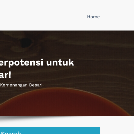
Home
rpotensi untuk
ar!
 Kemenangan Besar!
Search