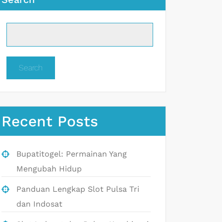
Search
Recent Posts
Bupatitogel: Permainan Yang
Mengubah Hidup
Panduan Lengkap Slot Pulsa Tri
dan Indosat