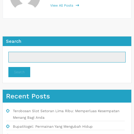
View All Posts
Search
Search
Recent Posts
Terobosan Slot Setoran Lima Ribu: Memperluas Kesempatan
Menang Bagi Anda
Bupatitogel: Permainan Yang Mengubah Hidup