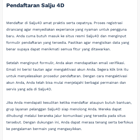
Pendaftaran Salju 4D
Mendaftar di Salju4D amat praktis serta cepatnya. Proses registrasi
dirancang agar menyediakan experiance yang nyaman untuk pengguna
baru. Anda cuma butuh masuk ke situs resmi Salju4D dan menginput
formulir pendaftaran yang tersedia. Pastikan agar mengisikan data yang
benar supaya dapat menikmati semua fitur yang ditawarkan.
Setelah menginput formulir, Anda akan mendapatkan email verifikasi.
Email ini berisi tautan agar mengaktivasi akun Anda. Segera klik link itu
untuk menyelesaikan prosedur pendaftaran. Dengan cara mengaktivasi
akun Anda, Anda telah bisa mulai menjelajahi berbagai permainan dan
servis yang ada di Salju4D.
Jika Anda mendapati kesulitan ketika mendaftar ataupun butuh bantuan,
grup layanan pelanggan Salju4D siap menolong Anda. Mereka dapat
dihubungi melalui beraneka jalur komunikasi yang tersedia pada situs
tersebut. Dengan dukungan ini, Anda dapat merasa tenang serta berfokus
ke pengalaman bermain yang mengasyikkan.