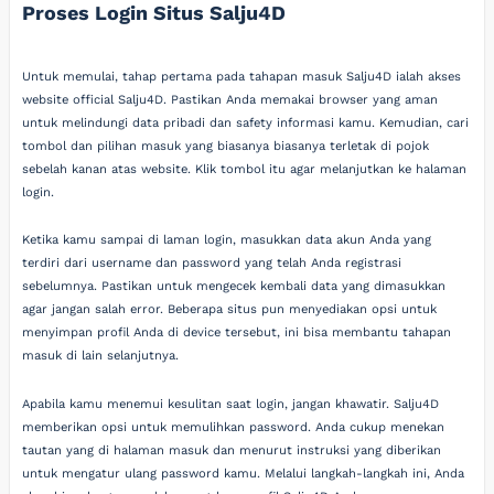
Proses Login Situs Salju4D
Untuk memulai, tahap pertama pada tahapan masuk Salju4D ialah akses
website official Salju4D. Pastikan Anda memakai browser yang aman
untuk melindungi data pribadi dan safety informasi kamu. Kemudian, cari
tombol dan pilihan masuk yang biasanya biasanya terletak di pojok
sebelah kanan atas website. Klik tombol itu agar melanjutkan ke halaman
login.
Ketika kamu sampai di laman login, masukkan data akun Anda yang
terdiri dari username dan password yang telah Anda registrasi
sebelumnya. Pastikan untuk mengecek kembali data yang dimasukkan
agar jangan salah error. Beberapa situs pun menyediakan opsi untuk
menyimpan profil Anda di device tersebut, ini bisa membantu tahapan
masuk di lain selanjutnya.
Apabila kamu menemui kesulitan saat login, jangan khawatir. Salju4D
memberikan opsi untuk memulihkan password. Anda cukup menekan
tautan yang di halaman masuk dan menurut instruksi yang diberikan
untuk mengatur ulang password kamu. Melalui langkah-langkah ini, Anda