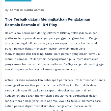
By
admin
In
Berita Games
Tips Terbaik dalam Meningkatkan Pengalaman
Bermain Bermain di IDN Play
Dalam alam permainan daring, platform IDNPlay telah jadi salah satu
platform terpopuler di kalangan para penggemar game kartu. Dengan
adanya berbagai pilihan game yang seru seperti kuda poker serta idn
poker, pemain dapat mengalami gairah bermain-main yang
menyenangkan dan bersaing. Untuk para pemain yang masih bermula,
maupun sampai untuk pemain berpengalaman pula, memaksimalkan
pengalaman bermain-main pada platform IDNPlay sangatlah penting agar
meraih kepuasan hati serta kemenangan-kemenangan.
Artikel ini akan memberikan beberapa tips terbaik untuk membantu anda
meningkatkan kualitas permainan pada IDNPlay ini. Dari taktik dasar
sampai trik spesifik bagi game seperti idnpoker dan permainan
kudapoker, anda akan menemukan panduan yang bermanfaat dalam
rangka meraih hasil yang lebih optimal. Ayo kita telusuri bersama cara
setiap pemain dapat memaksimalkan pengalaman mereka serta