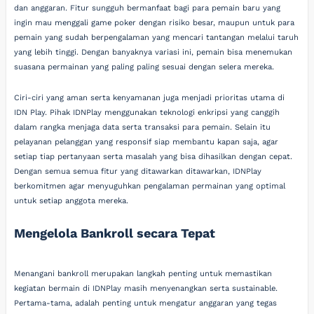
dan anggaran. Fitur sungguh bermanfaat bagi para pemain baru yang
ingin mau menggali game poker dengan risiko besar, maupun untuk para
pemain yang sudah berpengalaman yang mencari tantangan melalui taruh
yang lebih tinggi. Dengan banyaknya variasi ini, pemain bisa menemukan
suasana permainan yang paling paling sesuai dengan selera mereka.
Ciri-ciri yang aman serta kenyamanan juga menjadi prioritas utama di
IDN Play. Pihak IDNPlay menggunakan teknologi enkripsi yang canggih
dalam rangka menjaga data serta transaksi para pemain. Selain itu
pelayanan pelanggan yang responsif siap membantu kapan saja, agar
setiap tiap pertanyaan serta masalah yang bisa dihasilkan dengan cepat.
Dengan semua semua fitur yang ditawarkan ditawarkan, IDNPlay
berkomitmen agar menyuguhkan pengalaman permainan yang optimal
untuk setiap anggota mereka.
Mengelola Bankroll secara Tepat
Menangani bankroll merupakan langkah penting untuk memastikan
kegiatan bermain di IDNPlay masih menyenangkan serta sustainable.
Pertama-tama, adalah penting untuk mengatur anggaran yang tegas