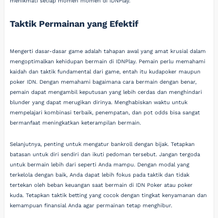
menikmati setiap momen momen di IDNPlay.
Taktik Permainan yang Efektif
Mengerti dasar-dasar game adalah tahapan awal yang amat krusial dalam
mengoptimalkan kehidupan bermain di IDNPlay. Pemain perlu memahami
kaidah dan taktik fundamental dari game, entah itu kudapoker maupun
poker IDN. Dengan memahami bagaimana cara bermain dengan benar,
pemain dapat mengambil keputusan yang lebih cerdas dan menghindari
blunder yang dapat merugikan dirinya. Menghabiskan waktu untuk
mempelajari kombinasi terbaik, penempatan, dan pot odds bisa sangat
bermanfaat meningkatkan keterampilan bermain.
Selanjutnya, penting untuk mengatur bankroll dengan bijak. Tetapkan
batasan untuk diri sendiri dan ikuti pedoman tersebut. Jangan tergoda
untuk bermain lebih dari seperti Anda mampu. Dengan modal yang
terkelola dengan baik, Anda dapat lebih fokus pada taktik dan tidak
tertekan oleh beban keuangan saat bermain di IDN Poker atau poker
kuda. Tetapkan taktik betting yang cocok dengan tingkat kenyamanan dan
kemampuan finansial Anda agar permainan tetap menghibur.