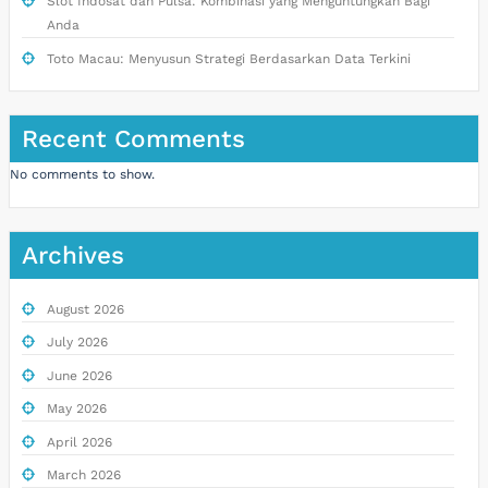
Slot Indosat dan Pulsa: Kombinasi yang Menguntungkan Bagi
Anda
Toto Macau: Menyusun Strategi Berdasarkan Data Terkini
Recent Comments
No comments to show.
Archives
August 2026
July 2026
June 2026
May 2026
April 2026
March 2026