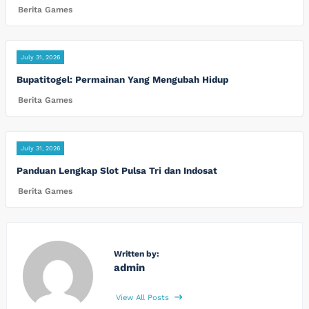
Berita Games
July 31, 2026
Bupatitogel: Permainan Yang Mengubah Hidup
Berita Games
July 31, 2026
Panduan Lengkap Slot Pulsa Tri dan Indosat
Berita Games
Written by:
admin
View All Posts