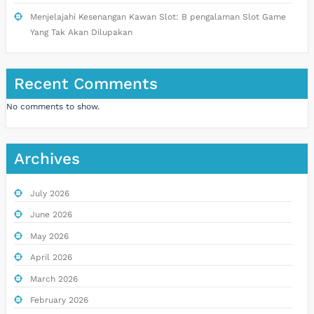
Menjelajahi Kesenangan Kawan Slot: B pengalaman Slot Game
Yang Tak Akan Dilupakan
Recent Comments
No comments to show.
Archives
July 2026
June 2026
May 2026
April 2026
March 2026
February 2026