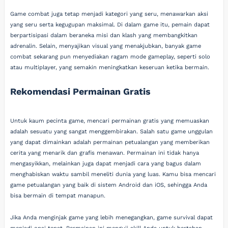
Game combat juga tetap menjadi kategori yang seru, menawarkan aksi
yang seru serta kegugupan maksimal. Di dalam game itu, pemain dapat
berpartisipasi dalam beraneka misi dan klash yang membangkitkan
adrenalin. Selain, menyajikan visual yang menakjubkan, banyak game
combat sekarang pun menyediakan ragam mode gameplay, seperti solo
atau multiplayer, yang semakin meningkatkan keseruan ketika bermain.
Rekomendasi Permainan Gratis
Untuk kaum pecinta game, mencari permainan gratis yang memuaskan
adalah sesuatu yang sangat menggembirakan. Salah satu game unggulan
yang dapat dimainkan adalah permainan petualangan yang memberikan
cerita yang menarik dan grafis menawan. Permainan ini tidak hanya
mengasyikkan, melainkan juga dapat menjadi cara yang bagus dalam
menghabiskan waktu sambil meneliti dunia yang luas. Kamu bisa mencari
game petualangan yang baik di sistem Android dan iOS, sehingga Anda
bisa bermain di tempat manapun.
Jika Anda menginjak game yang lebih menegangkan, game survival dapat