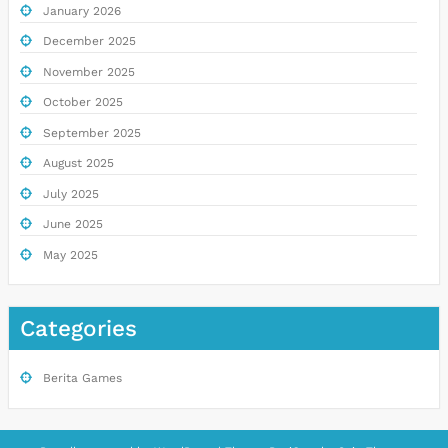
January 2026
December 2025
November 2025
October 2025
September 2025
August 2025
July 2025
June 2025
May 2025
Categories
Berita Games