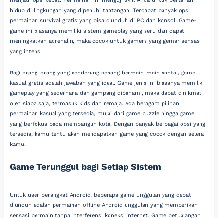
menjadi opsi tepat. Permainan ini menguji skill Anda untuk bertahan
hidup di lingkungan yang dipenuhi tantangan. Terdapat banyak opsi
permainan survival gratis yang bisa diunduh di PC dan konsol. Game-
game ini biasanya memiliki sistem gameplay yang seru dan dapat
meningkatkan adrenalin, maka cocok untuk gamers yang gemar sensasi
yang intens.
Bagi orang-orang yang cenderung senang bermain-main santai, game
kasual gratis adalah jawaban yang ideal. Game jenis ini biasanya memiliki
gameplay yang sederhana dan gampang dipahami, maka dapat dinikmati
oleh siapa saja, termasuk kids dan remaja. Ada beragam pilihan
permainan kasual yang tersedia, mulai dari game puzzle hingga game
yang berfokus pada membangun kota. Dengan banyak berbagai opsi yang
tersedia, kamu tentu akan mendapatkan game yang cocok dengan selera
kamu.
Game Terunggul bagi Setiap Sistem
Untuk user perangkat Android, beberapa game unggulan yang dapat
diunduh adalah permainan offline Android unggulan yang memberikan
sensasi bermain tanpa interferensi koneksi internet. Game petualangan