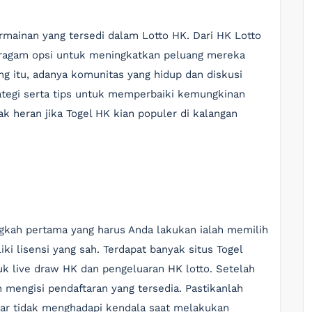
permainan yang tersedi dalam Lotto HK. Dari HK Lotto
beragam opsi untuk meningkatkan peluang mereka
 itu, adanya komunitas yang hidup dan diskusi
ategi serta tips untuk memperbaiki kemungkinan
ak heran jika Togel HK kian populer di kalangan
gkah pertama yang harus Anda lakukan ialah memilih
ki lisensi yang sah. Terdapat banyak situs Togel
uk live draw HK dan pengeluaran HK lotto. Setelah
 mengisi pendaftaran yang tersedia. Pastikanlah
ar tidak menghadapi kendala saat melakukan