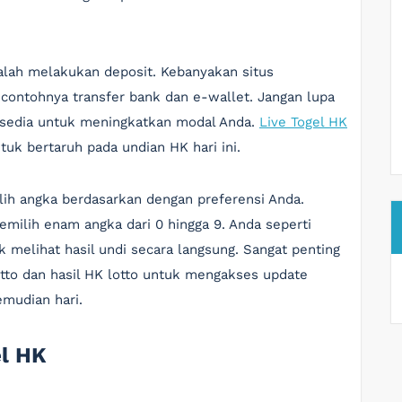
alah melakukan deposit. Kebanyakan situs
ontohnya transfer bank dan e-wallet. Jangan lupa
sedia untuk meningkatkan modal Anda.
Live Togel HK
tuk bertaruh pada undian HK hari ini.
ih angka berdasarkan dengan preferensi Anda.
milih enam angka dari 0 hingga 9. Anda seperti
 melihat hasil undi secara langsung. Sangat penting
tto dan hasil HK lotto untuk mengakses update
emudian hari.
el HK