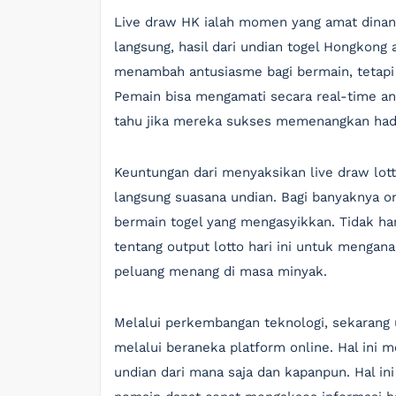
Live draw HK ialah momen yang amat dinant
langsung, hasil dari undian togel Hongkong
menambah antusiasme bagi bermain, tetapi 
Pemain bisa mengamati secara real-time an
tahu jika mereka sukses memenangkan had
Keuntungan dari menyaksikan live draw lo
langsung suasana undian. Bagi banyaknya or
bermain togel yang mengasyikkan. Tidak ha
tentang output lotto hari ini untuk mengan
peluang menang di masa minyak.
Melalui perkembangan teknologi, sekarang 
melalui beraneka platform online. Hal ini
undian dari mana saja dan kapanpun. Hal 