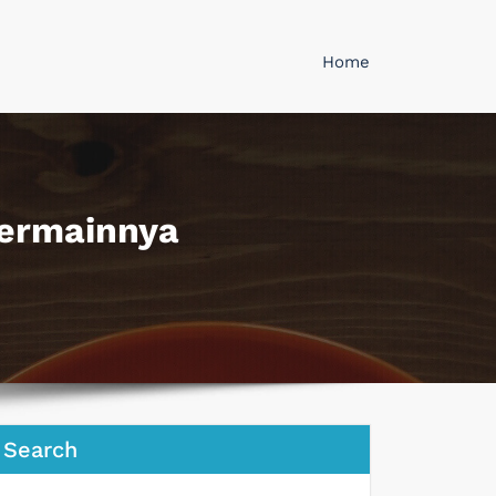
Home
Bermainnya
Search