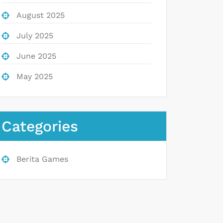
August 2025
July 2025
June 2025
May 2025
Categories
Berita Games