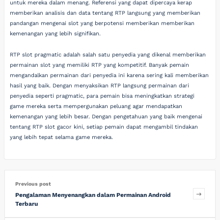
untuk mereka dalam menang. Referensi yang dapat dipercaya kerap
memberikan analisis dan data tentang RTP langsung yang memberikan
pandangan mengenai slot yang berpotensi memberikan memberikan
kemenangan yang lebih signifikan.
RTP slot pragmatic adalah salah satu penyedia yang dikenal memberikan
permainan slot yang memiliki RTP yang kompetitif. Banyak pemain
mengandalkan permainan dari penyedia ini karena sering kali memberikan
hasil yang baik. Dengan menyaksikan RTP langsung permainan dari
penyedia seperti pragmatic, para pemain bisa meningkatkan strategi
game mereka serta mempergunakan peluang agar mendapatkan
kemenangan yang lebih besar. Dengan pengetahuan yang baik mengenai
tentang RTP slot gacor kini, setiap pemain dapat mengambil tindakan
yang lebih tepat selama game mereka.
Previous post
Pengalaman Menyenangkan dalam Permainan Android
Terbaru