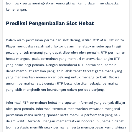
lebih baik serta meningkatkan kemungkinan kamu dalam mendapatkan
kemenangan.
Prediksi Pengembalian Slot Hebat
Dalam alam permainan permainan slot daring, istilah RTP atau Return to
Player merupakan salah satu faktor dalam menetapkan seberapa tinggi
peluang untuk menang yang dapat diperoleh oleh pemain. RTP permainan
hebat mengacu pada permainan yang memiliki menawarkan angka RTP
yang besar bagi pemain. Dengan memahami RTP permainan, pemain
dapat membuat ramalan yang lebih lebih tepat terkait game mana yang
yang menawarkan menawarkan peluang untuk menang terbaik. Secara
umum, permainan slot dengan RTP besar diartikan sebagai permainan
yang lebih menghadirkan keuntungan dalam periode panjang.
Informasi RTP permainan hebat merupakan informasi yang banyak dikejar
oleh para pemain. Informasi tersebut menawarkan wawasan mengenai
permainan mana sedang "panas" serta memiliki performansi yang baik
dalam waktu tertentu. Dengan memanfaatkan bocoran ini, pemain dapat
lebih strategis memilih selek permainan serta memperbesar kemungkinan