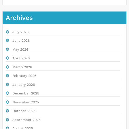
Archives
July 2026
June 2026
May 2026
April 2026
March 2026
February 2026
January 2026
December 2025
November 2025
October 2025
September 2025
August 2025