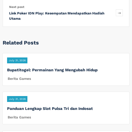
Next post
Link Poker IDN Play: Kesempatan Mendapatkan Hadiah
Utama
Related Posts
July 31, 2026
Bupatitogel: Permainan Yang Mengubah Hidup
Berita Games
July 31, 2026
Panduan Lengkap Slot Pulsa Tri dan Indosat
Berita Games