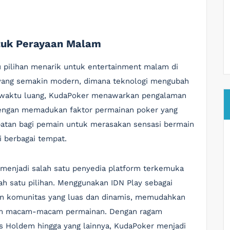
ntuk Perayaan Malam
u pilihan menarik untuk entertainment malam di
 yang semakin modern, dimana teknologi mengubah
n waktu luang, KudaPoker menawarkan pengalaman
engan memadukan faktor permainan poker yang
patan bagi pemain untuk merasakan sensasi bermain
 berbagai tempat.
, menjadi salah satu penyedia platform terkemuka
h satu pilihan. Menggunakan IDN Play sebagai
un komunitas yang luas dan dinamis, memudahkan
lam macam-macam permainan. Dengan ragam
as Holdem hingga yang lainnya, KudaPoker menjadi