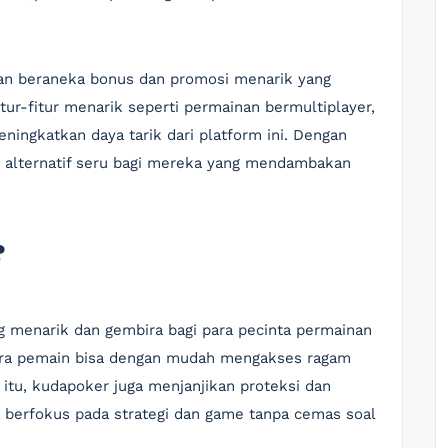
an beraneka bonus dan promosi menarik yang
ur-fitur menarik seperti permainan bermultiplayer,
ningkatkan daya tarik dari platform ini. Dengan
 alternatif seru bagi mereka yang mendambakan
?
menarik dan gembira bagi para pecinta permainan
para pemain bisa dengan mudah mengakses ragam
 itu, kudapoker juga menjanjikan proteksi dan
 berfokus pada strategi dan game tanpa cemas soal