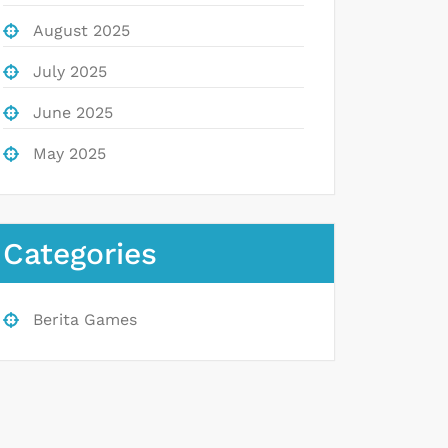
August 2025
July 2025
June 2025
May 2025
Categories
Berita Games